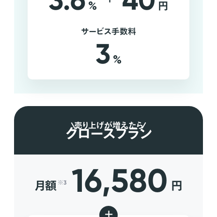
3.6
40
%
円
サービス手数料
3
%
売り上げが増えたら
グロースプラン
16,580
月額
円
※3
+