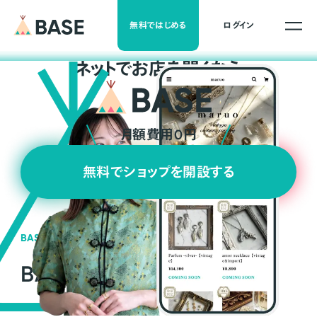
無料ではじめる
ログイン
ネ
ッ
ト
でお店を開くなら
月額費用0円
無料でショップを開設する
BASEの強み
BASEが強い3つの理由