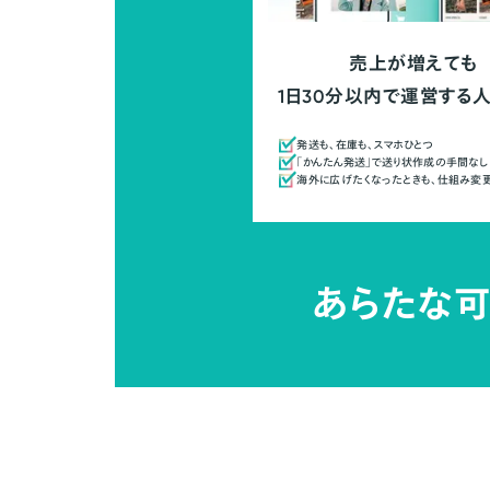
売上が増えても
1日30分以内で運営する
発送も、在庫も、スマホひとつ
「かんたん発送」で送り状作成の手間なし
海外に広げたくなったときも、仕組み変
あらたな可