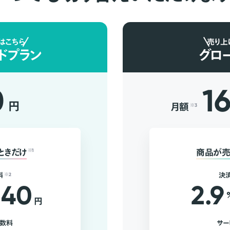
はこちら
売り上
ドプラン
グロ
0
1
円
月額
※3
ときだけ
※1
商品が売
料
※2
決
40
2.9
円
手数料
サー