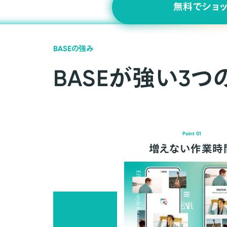
無料でショ
BASEの強み
BASEが強い3つ
Point 01
増えない作業時