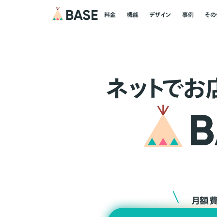
料金
機能
デザイン
事例
その
ネ
ッ
ト
でお
月額