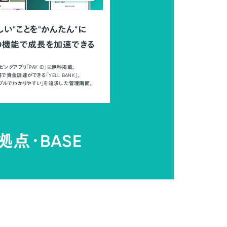
しい"ことを"かんたん"に
の機能で成長を加速できる
ピングアプリ「PAY ID」に無料掲載。
で資金調達ができる「YELL BANK」。
ンプルでわかりやすい」を追求した管理画面。
拠点・
BASE