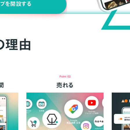
ップを開設する
の理由
Point 02
間
売れる