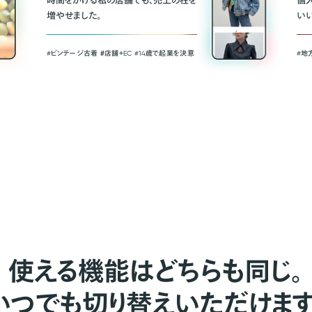
時間をかける私の店舗でも、売上の柱を
個
増やせました。
い
#ビンテージ古着 ＃店舗＋EC #14歳で起業を決意
#地
使える機能はどちらも同じ。
いつでも切り替えいただけます