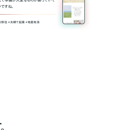
人で準備が大変なものが揃っていて
いですね。
方移住 #夫婦で起業 #地産地消
。