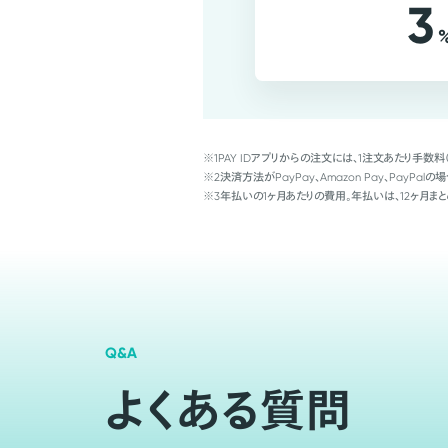
3
※1
PAY IDアプリからの注文には、1注文あたり手数料
※2
決済方法がPayPay、Amazon Pay、Pay
※3
年払いの1ヶ月あたりの費用。年払いは、12ヶ月まと
Q&A
よくある質問