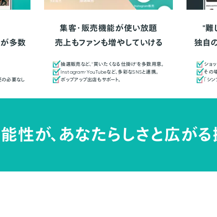
集客・販売機能が使い放題
"難
人が多数
売上もファンも増やしていける
独自
抽選販売など、"買いたくなる仕掛け"を多数用意。
ショッ
Instagram・YouTubeなど、多彩なSNSと連携。
その場
更の必要なし
ポップアップ出店もサポート。
「シ
能性が、
あなたらしさと広がる