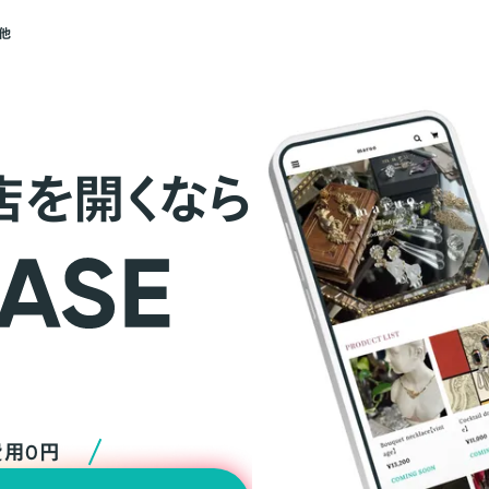
他
店を開くなら
費用0円