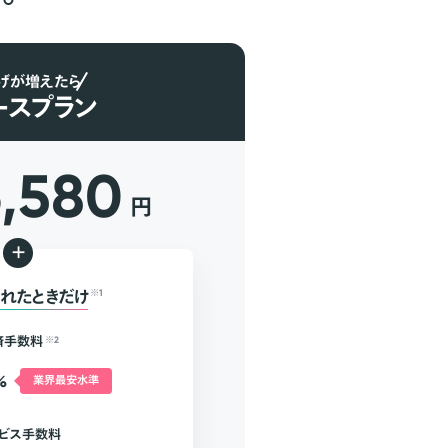
げが増えたら
ースプラン
6,580
円
+
れたときだけ
※1
済手数料
※2
%
業界最安水準
ビス手数料