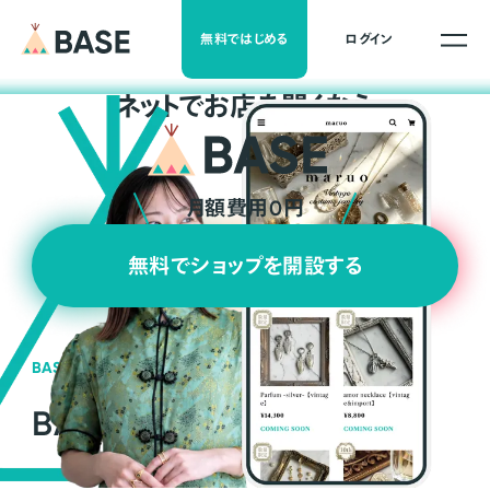
無料ではじめる
ログイン
ネ
ッ
ト
でお店を開くなら
月額費用0円
無料でショップを開設する
BASEの強み
BASEが強い3つの理由