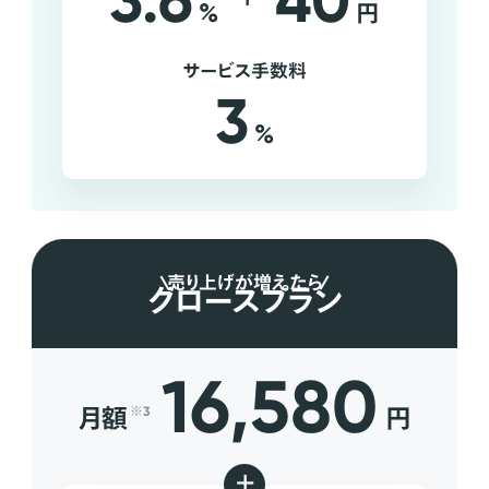
3.6
40
%
円
サービス手数料
3
%
売り上げが増えたら
グロースプラン
16,580
月額
円
※3
+