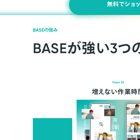
無料でショ
BASEの強み
BASEが強い3つ
Point 01
増えない作業時