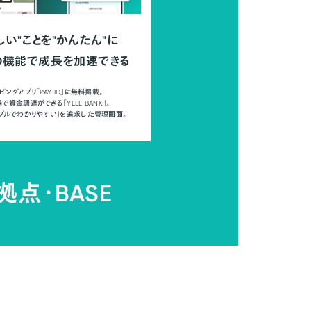
しい"ことを"かんたん"に
の機能で成長を加速できる
ピングアプリ「PAY ID」に無料掲載。
で資金調達ができる「YELL BANK」。
ンプルでわかりやすい」を追求した管理画面。
拠点・
BASE