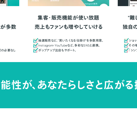
集客・販売機能が使い放題
"難
人が多数
売上もファンも増やしていける
独自
抽選販売など、"買いたくなる仕掛け"を多数用意。
ショッ
Instagram・YouTubeなど、多彩なSNSと連携。
その場
更の必要なし
ポップアップ出店もサポート。
「シ
能性が、
あなたらしさと広がる