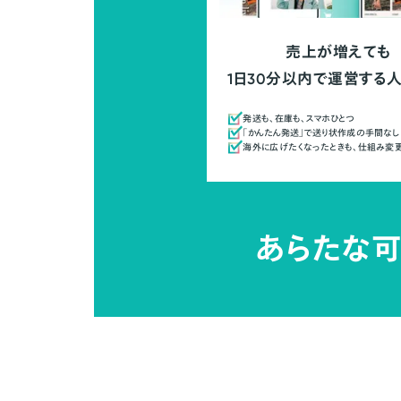
売上が増えても
1日30分以内で運営する
発送も、在庫も、スマホひとつ
「かんたん発送」で送り状作成の手間なし
海外に広げたくなったときも、仕組み変
あらたな可