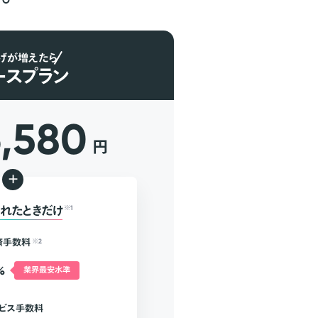
げが増えたら
ースプラン
6,580
円
+
れたときだけ
※1
済手数料
※2
%
業界最安水準
ビス手数料