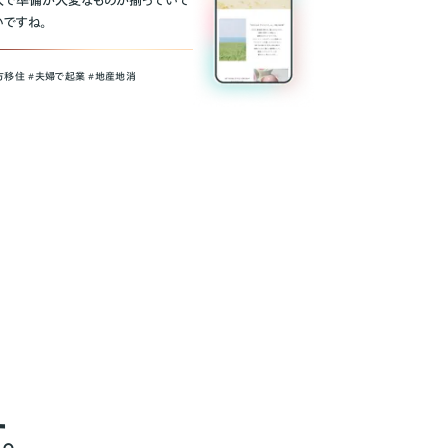
人で準備が大変なものが揃っていて
いですね。
方移住 #夫婦で起業 #地産地消
。