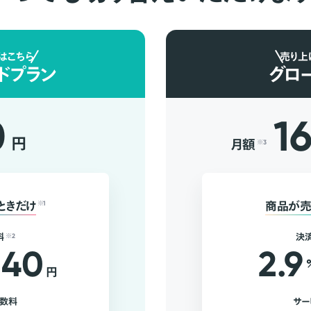
はこちら
売り上
ドプラン
グロ
0
1
円
月額
※3
ときだけ
※1
商品が売
料
※2
決
40
2.9
円
手数料
サー