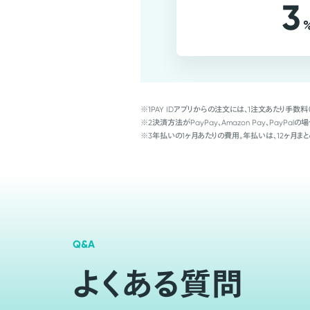
3
※1
PAY IDアプリからの注文には、1注文あたり手数料
※2
決済方法がPayPay、Amazon Pay、Pay
※3
年払いの1ヶ月あたりの費用。年払いは、12ヶ月まと
Q&A
よくある質問