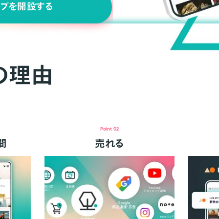
ップを開設する
の理由
Point 02
間
売れる