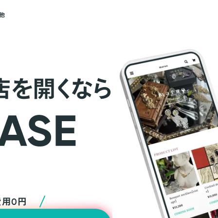
他
店を開くなら
費用0円