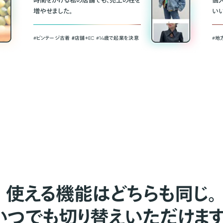
時間をかける私の店舗でも、売上の柱を
個
増やせました。
い
#ビンテージ古着 ＃店舗＋EC #14歳で起業を決意
#地
使える機能はどちらも同じ。
いつでも切り替えいただけます