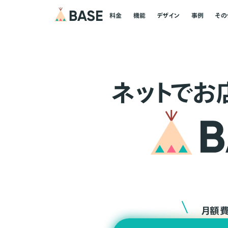
料金
機能
デザイン
事例
その
ネ
ッ
ト
でお
月額