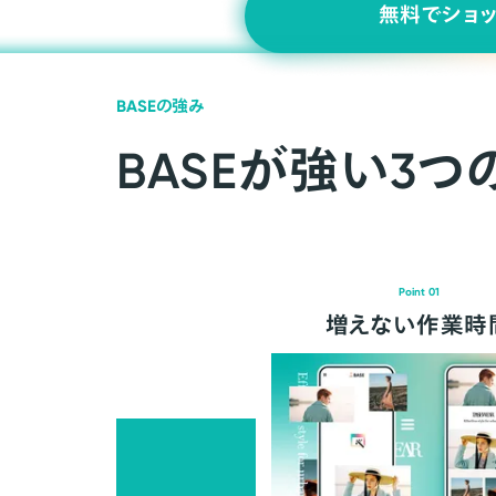
無料でショ
BASEの強み
BASEが強い3つ
Point 01
増えない作業時