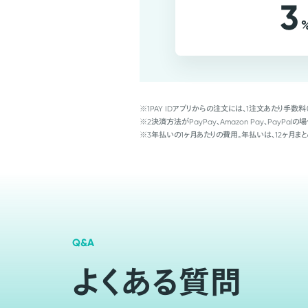
3
※1
PAY IDアプリからの注文には、1注文あたり手数料
※2
決済方法がPayPay、Amazon Pay、Pay
※3
年払いの1ヶ月あたりの費用。年払いは、12ヶ月まと
Q&A
よくある質問