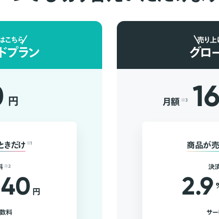
はこちら
売り上
ドプラン
グロ
0
1
円
月額
※3
ときだけ
※1
商品が売
料
※2
決
40
2.9
円
手数料
サー