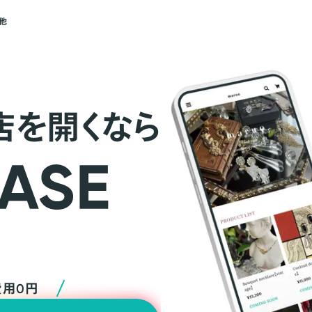
他
店を開くなら
費用0円