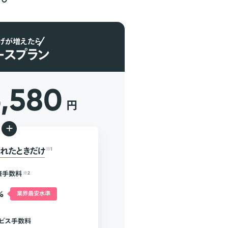
げが増えたら
ースプラン
6,580
円
+
れたときだけ
※1
済手数料
※2
%
業界最安水準
ビス手数料