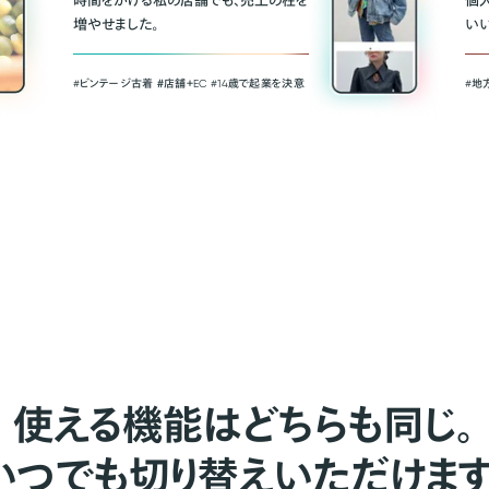
時間をかける私の店舗でも、売上の柱を
個
増やせました。
い
#ビンテージ古着 ＃店舗＋EC #14歳で起業を決意
#地
使える機能はどちらも同じ。
いつでも切り替えいただけます