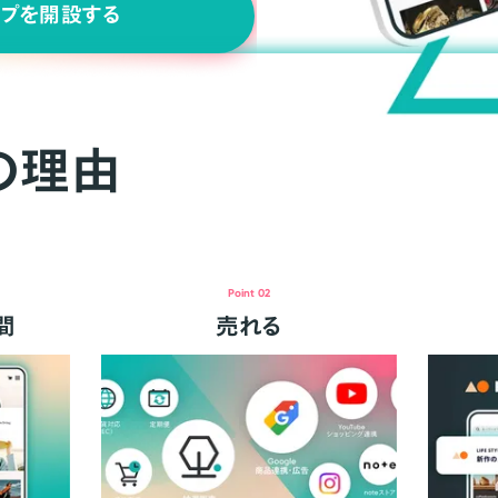
ップを開設する
の理由
Point 02
間
売れる