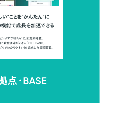
しい"ことを"かんたん"に
の機能で成長を加速できる
ピングアプリ「PAY ID」に無料掲載。
で資金調達ができる「YELL BANK」。
ンプルでわかりやすい」を追求した管理画面。
拠点・
BASE