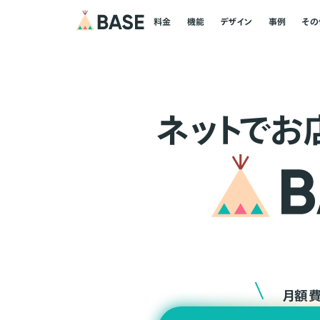
料金
機能
デザイン
事例
その
ネ
ッ
ト
でお
月額