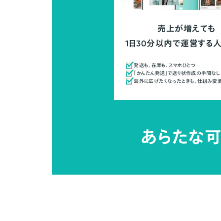
売上が増えても
1日30分以内で運営する
発送も、在庫も、スマホひとつ
「かんたん発送」で送り状作成の手間なし
海外に広げたくなったときも、仕組み変
あらたな可