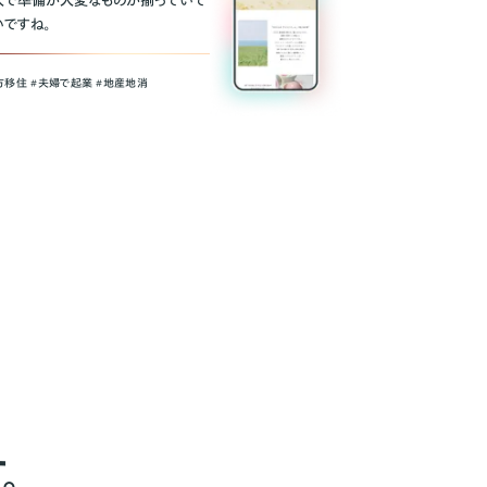
人で準備が大変なものが揃っていて
いですね。
方移住 #夫婦で起業 #地産地消
。