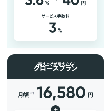
3.6
40
%
円
サービス手数料
3
%
売り上げが増えたら
グロースプラン
16,580
月額
円
※3
+