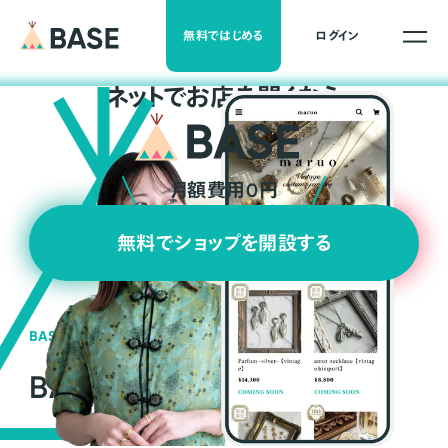
無料ではじめる
ログイン
ネ
ッ
ト
でお店を開くなら
月額費用0円
無料でショップを開設する
BASEの強み
BASEが強い3つの理由