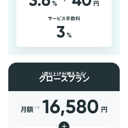
3.6
40
%
円
サービス手数料
3
%
売り上げが増えたら
グロースプラン
16,580
月額
円
※3
+