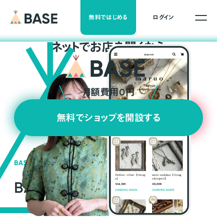
無料ではじめる
ログイン
ネ
ッ
ト
でお店を開くなら
月額費用0円
無料でショップを開設する
BASEの強み
BASEが強い3つの理由