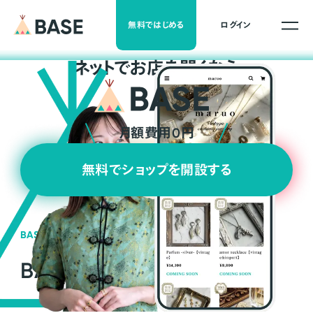
無料ではじめる
ログイン
ネ
ッ
ト
でお店を開くなら
月額費用0円
無料でショップを開設する
BASEの強み
BASEが強い3つの理由