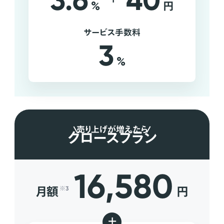
3.6
40
%
円
サービス手数料
3
%
売り上げが増えたら
グロースプラン
16,580
月額
円
※3
+