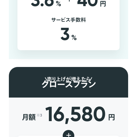
3.6
40
%
円
サービス手数料
3
%
売り上げが増えたら
グロースプラン
16,580
月額
円
※3
+