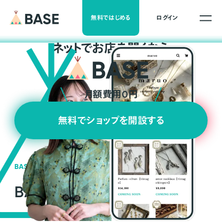
無料ではじめる
ログイン
ネ
ッ
ト
でお店を開くなら
月額費用0円
無料でショップを開設する
BASEの強み
BASEが強い3つの理由