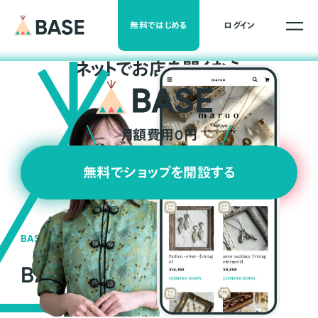
無料ではじめる
ログイン
ネ
ッ
ト
でお店を開くなら
月額費用0円
無料でショップを開設する
BASEの強み
BASEが強い3つの理由