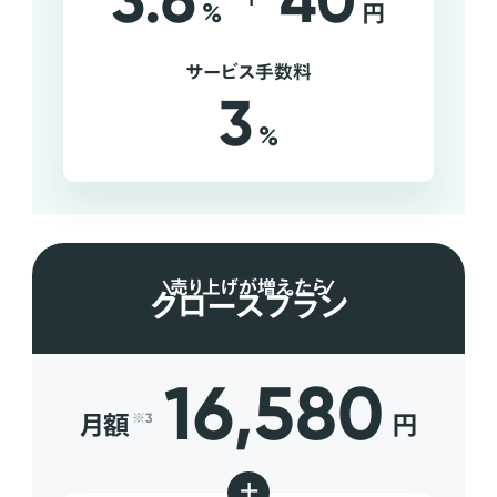
3.6
40
%
円
サービス手数料
3
%
売り上げが増えたら
グロースプラン
16,580
月額
円
※3
+