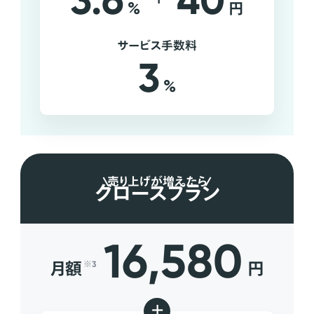
3.6
40
%
円
サービス手数料
3
%
売り上げが増えたら
グロースプラン
16,580
月額
円
※3
+