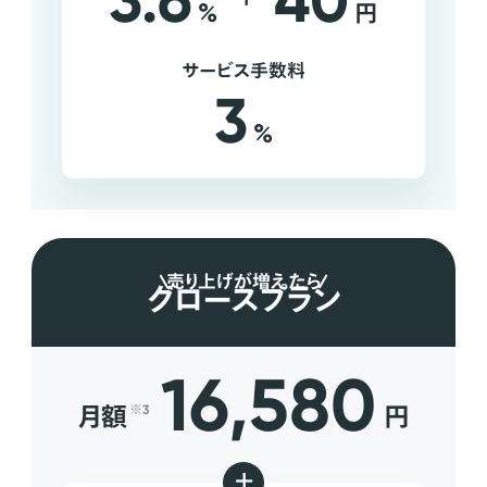
3.6
40
%
円
サービス手数料
3
%
売り上げが増えたら
グロースプラン
16,580
月額
円
※3
+