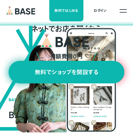
無料ではじめる
ログイン
ネ
ッ
ト
でお店を開くなら
月額費用0円
無料でショップを開設する
BASEの強み
BASEが強い3つの理由