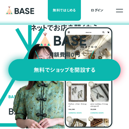
無料ではじめる
ログイン
ネ
ッ
ト
でお店を開くなら
月額費用0円
無料でショップを開設する
BASEの強み
BASEが強い3つの理由