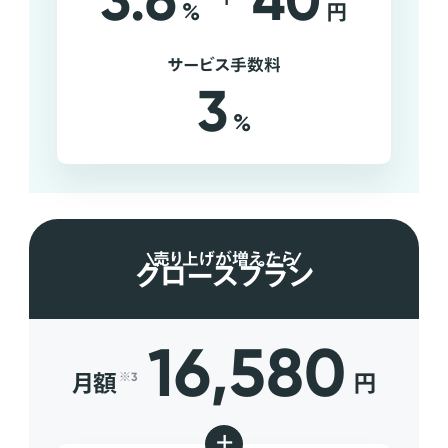
3.6
40
%
円
サービス手数料
3
%
売り上げが増えたら
グロースプラン
16,580
月額
円
※3
+