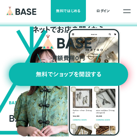
無料ではじめる
ログイン
ネ
ッ
ト
でお店を開くなら
月額費用0円
無料でショップを開設する
BASEの強み
BASEが強い3つの理由