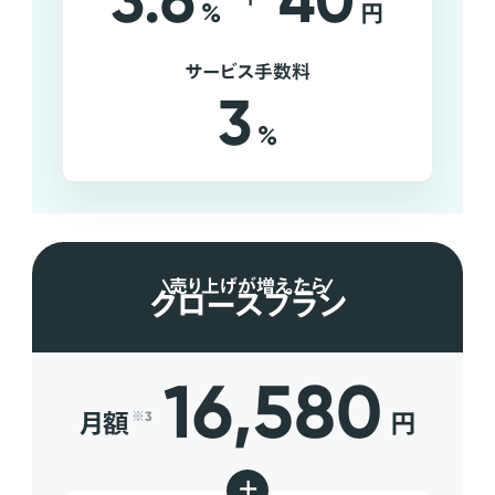
3.6
40
%
円
サービス手数料
3
%
売り上げが増えたら
グロースプラン
16,580
月額
円
※3
+