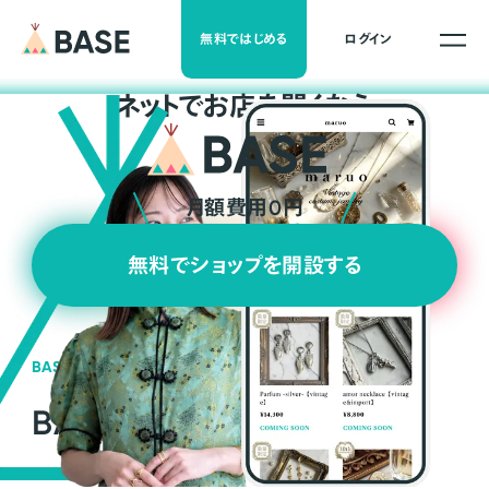
無料ではじめる
ログイン
ネ
ッ
ト
でお店を開くなら
月額費用0円
無料でショップを開設する
BASEの強み
BASEが強い3つの理由