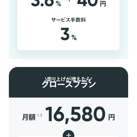
3.6
40
%
円
サービス手数料
3
%
売り上げが増えたら
グロースプラン
16,580
月額
円
※3
+