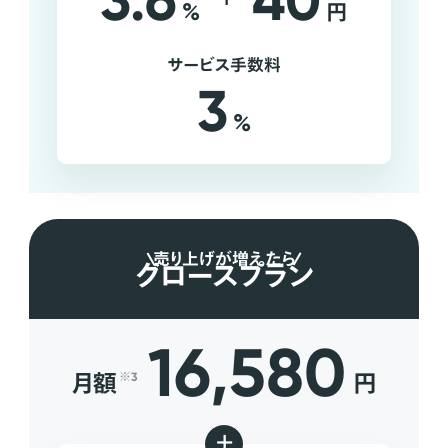
3.6
40
%
円
サービス手数料
3
%
売り上げが増えたら
グロースプラン
16,580
月額
円
※3
+