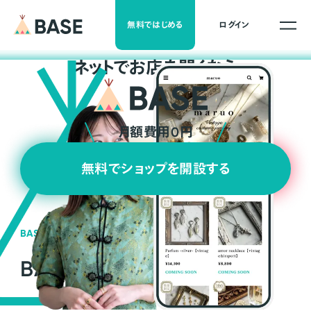
無料ではじめる
ログイン
ネ
ッ
ト
でお店を開くなら
月額費用0円
無料でショップを開設する
BASEの強み
BASEが強い3つの理由