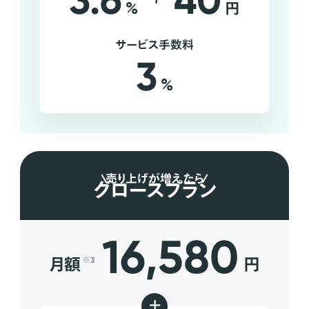
3.6
40
%
円
サービス手数料
3
%
売り上げが増えたら
グロースプラン
16,580
月額
円
※3
+