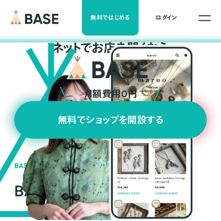
無料ではじめる
ログイン
ネ
ッ
ト
でお店を開くなら
月額費用0円
無料でショップを開設する
BASEの強み
BASEが強い3つの理由