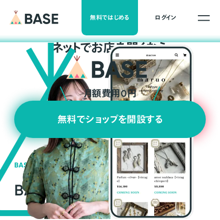
無料ではじめる
ログイン
ネ
ッ
ト
でお店を開くなら
月額費用0円
無料でショップを開設する
BASEの強み
BASEが強い3つの理由