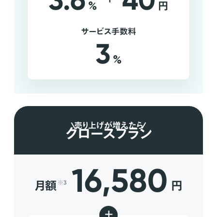
3.6
40
%
円
サービス手数料
3
%
売り上げが増えたら
グロースプラン
16,580
月額
円
※3
+