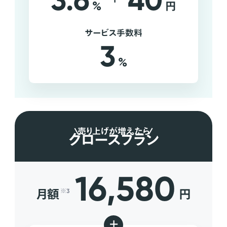
3.6
40
%
円
サービス手数料
3
%
売り上げが増えたら
グロースプラン
16,580
月額
円
※3
+