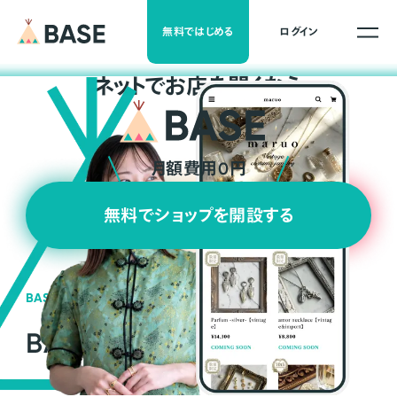
無料ではじめる
ログイン
ネ
ッ
ト
でお店を開くなら
月額費用0円
無料でショップを開設する
BASEの強み
BASEが強い3つの理由