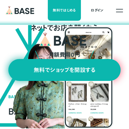
無料ではじめる
ログイン
ネ
ッ
ト
でお店を開くなら
月額費用0円
無料でショップを開設する
BASEの強み
BASEが強い3つの理由