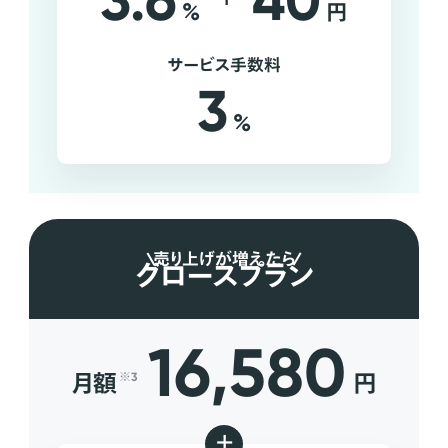
3.6
40
%
円
サービス手数料
3
%
売り上げが増えたら
グロースプラン
16,580
月額
円
※3
+