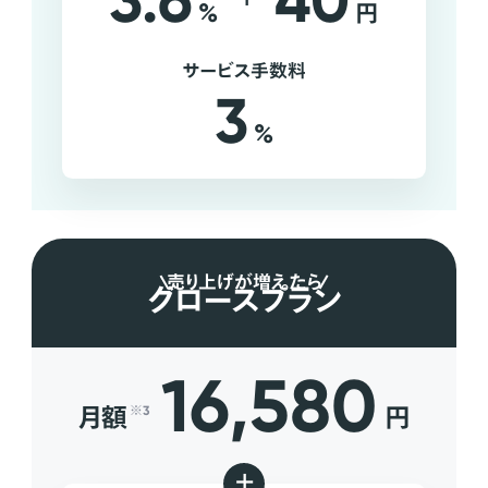
3.6
40
%
円
サービス手数料
3
%
売り上げが増えたら
グロースプラン
16,580
月額
円
※3
+