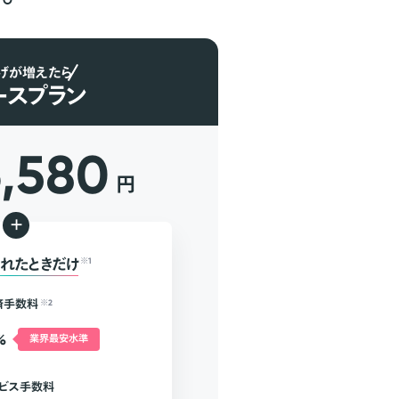
げが増えたら
ースプラン
6,580
円
+
れたときだけ
※1
済手数料
※2
%
業界最安水準
ビス手数料