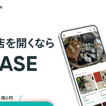
他
店を開くなら
費用0円