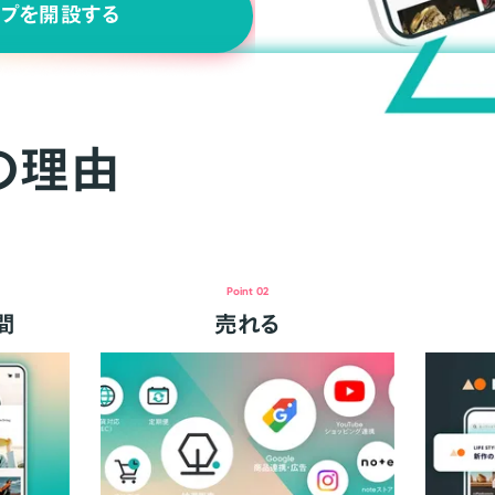
ップを開設する
の理由
Point 02
間
売れる