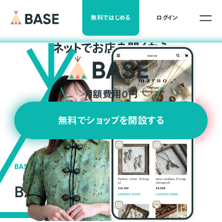
無料ではじめる
ログイン
ネ
ッ
ト
でお店を開くなら
月額費用0円
無料でショップを開設する
BASEの強み
BASEが強い3つの理由