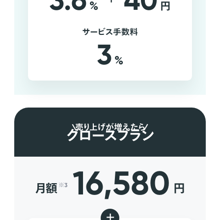
3.6
40
%
円
サービス手数料
3
%
売り上げが増えたら
グロースプラン
16,580
月額
円
※3
+