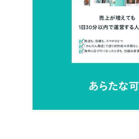
売上が増えても
1日30分以内で運営する
発送も、在庫も、スマホひとつ
「かんたん発送」で送り状作成の手間なし
海外に広げたくなったときも、仕組み変
あらたな可