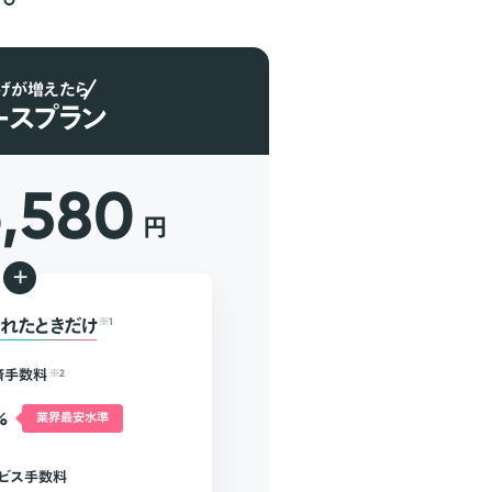
げが増えたら
ースプラン
6,580
円
+
れたときだけ
※1
済手数料
※2
%
業界最安水準
ビス手数料