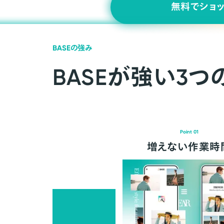
無料でショ
BASEの強み
BASEが強い3つ
Point 01
増えない作業時