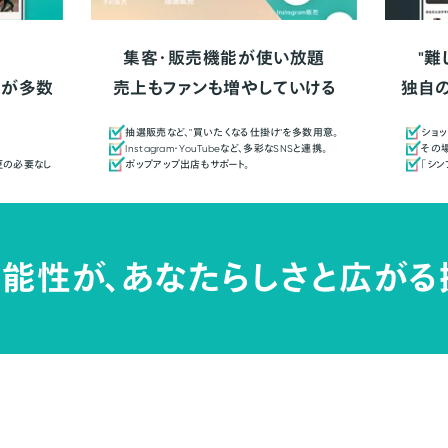
集客・販売機能が使い放題
"難
人が多数
売上もファンも増やしていける
独自
抽選販売など、"買いたくなる仕掛け"を多数用意。
ショッ
Instagram・YouTubeなど、多彩なSNSと連携。
その場
更の必要なし
ポップアップ出店もサポート。
「シ
能性が、
あなたらしさと広がる