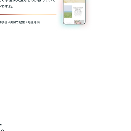
人で準備が大変なものが揃っていて
いですね。
方移住 #夫婦で起業 #地産地消
。