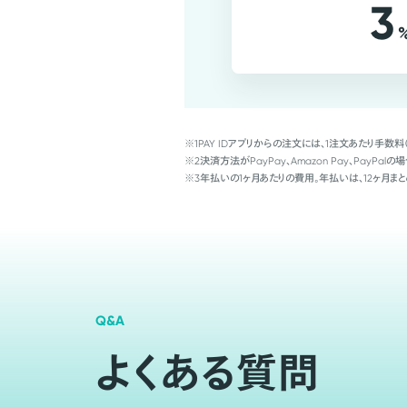
3
※1
PAY IDアプリからの注文には、1注文あたり手数料
※2
決済方法がPayPay、Amazon Pay、Pay
※3
年払いの1ヶ月あたりの費用。年払いは、12ヶ月まと
Q&A
よくある質問