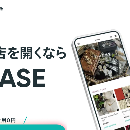
他
店を開くなら
費用0円