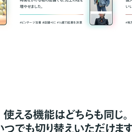
時間をかける私の店舗でも、売上の柱を
個
増やせました。
い
#ビンテージ古着 ＃店舗＋EC #14歳で起業を決意
#地
使える機能はどちらも同じ。
いつでも切り替えいただけます