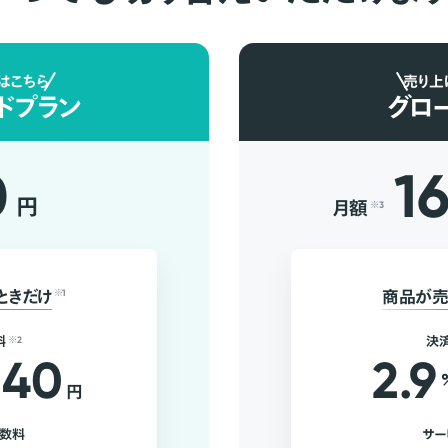
はこちら
売り上
ドプラン
グロ
0
1
円
月額
※3
ときだけ
※1
商品が売
料
※2
決
40
2.9
円
手数料
サー