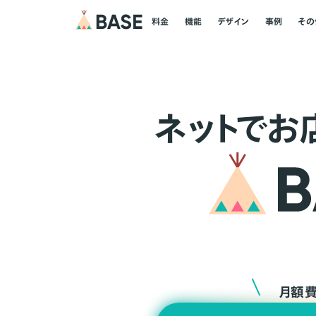
料金
機能
デザイン
事例
その
ネ
ッ
ト
でお
月額