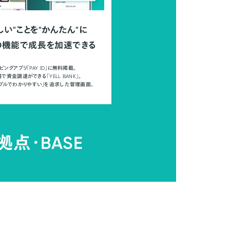
しい"ことを"かんたん"に
の機能で成長を加速できる
ピングアプリ「PAY ID」に無料掲載。
で資金調達ができる「YELL BANK」。
ンプルでわかりやすい」を追求した管理画面。
拠点・
BASE