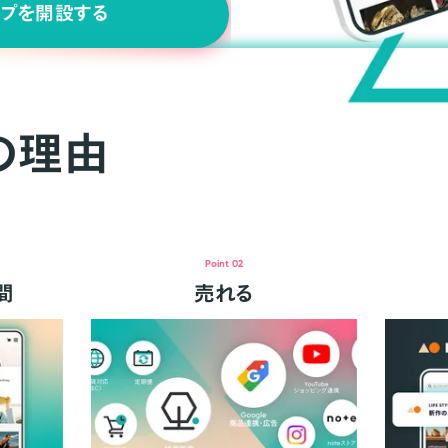
ップを開設する
の理由
Point 02
間
売れる