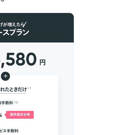
げが増えたら
ースプラン
6,580
円
+
れたときだけ
※1
済手数料
※2
%
業界最安水準
ビス手数料