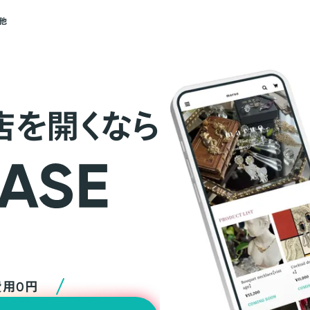
他
店を開くなら
費用0円