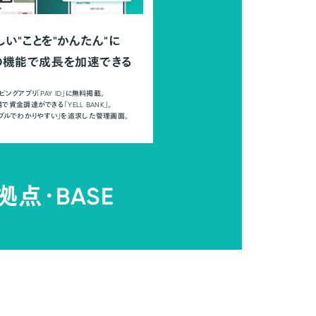
しい"ことを"かんたん"に
の機能で成長を加速できる
ピングアプリ「PAY ID」に無料掲載。
で資金調達ができる「YELL BANK」。
ンプルでわかりやすい」を追求した管理画面。
拠点・
BASE