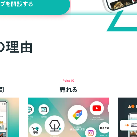
ップを開設する
の理由
Point 02
間
売れる