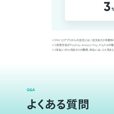
3
※1
PAY IDアプリからの注文には、1注文あたり手数料
※2
決済方法がPayPay、Amazon Pay、Pay
※3
年払いの1ヶ月あたりの費用。年払いは、12ヶ月まと
Q&A
よくある質問