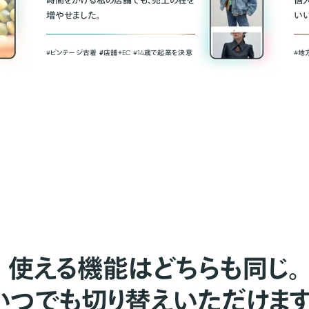
時間をかける私の店舗でも、売上の柱を
個
増やせました。
い
#ビンテージ古着 ＃店舗＋EC #14歳で起業を決意
#地
使える機能はどちらも同じ。
いつでも切り替えいただけます