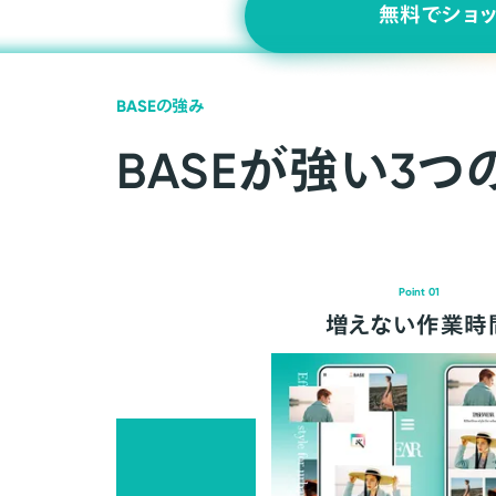
無料でショ
BASEの強み
BASEが強い3つ
Point 01
増えない作業時