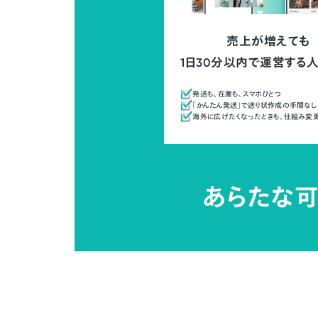
売上が増えても
1日30分以内で運営する
発送も、在庫も、スマホひとつ
「かんたん発送」で送り状作成の手間なし
海外に広げたくなったときも、仕組み変
あらたな可