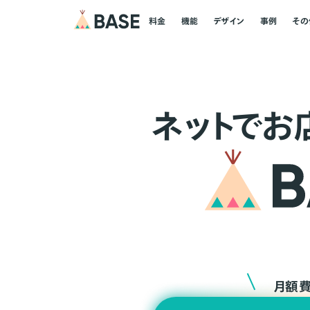
料金
機能
デザイン
事例
その
ネ
ッ
ト
でお
月額