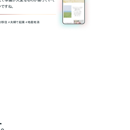
人で準備が大変なものが揃っていて
いですね。
方移住 #夫婦で起業 #地産地消
。