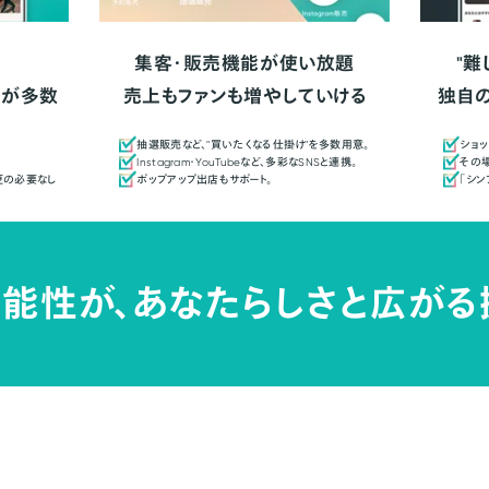
集客・販売機能が使い放題
"難
人が多数
売上もファンも増やしていける
独自
抽選販売など、"買いたくなる仕掛け"を多数用意。
ショッ
Instagram・YouTubeなど、多彩なSNSと連携。
その場
更の必要なし
ポップアップ出店もサポート。
「シ
能性が、
あなたらしさと広がる