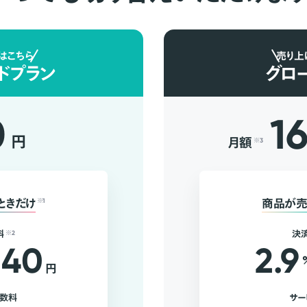
はこちら
売り上
ドプラン
グロ
0
1
円
月額
※3
ときだけ
※1
商品が売
料
※2
決
40
2.9
円
手数料
サー