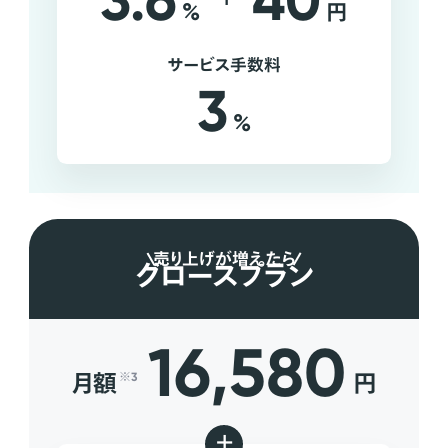
3.6
40
%
円
サービス手数料
3
%
売り上げが増えたら
グロースプラン
16,580
月額
円
※3
+