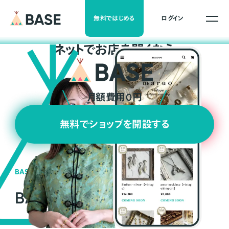
無料ではじめる
ログイン
ネ
ッ
ト
でお店を開くなら
月額費用0円
無料でショップを開設する
BASEの強み
BASEが強い3つの理由