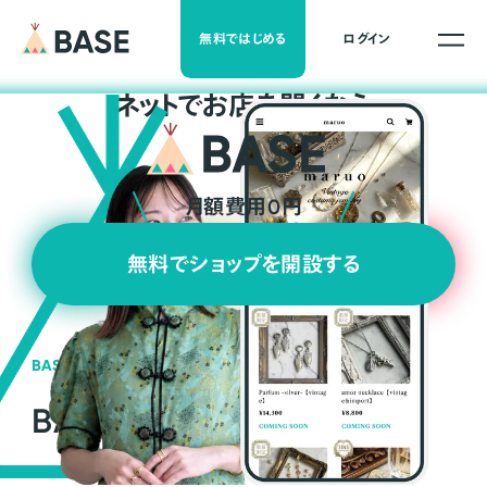
無料ではじめる
ログイン
ネ
ッ
ト
でお店を開くなら
月額費用0円
無料でショップを開設する
BASEの強み
BASEが強い3つの理由