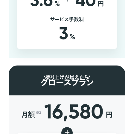
3.6
40
%
円
サービス手数料
3
%
売り上げが増えたら
グロースプラン
16,580
月額
円
※3
+