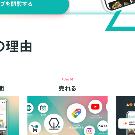
ップを開設する
の理由
Point 02
間
売れる