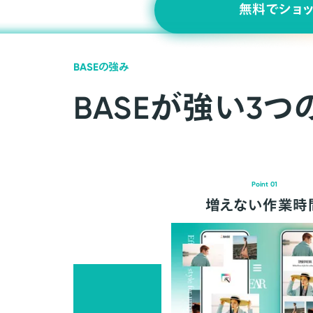
無料でショ
BASEの強み
BASEが強い3つ
Point 01
増えない作業時