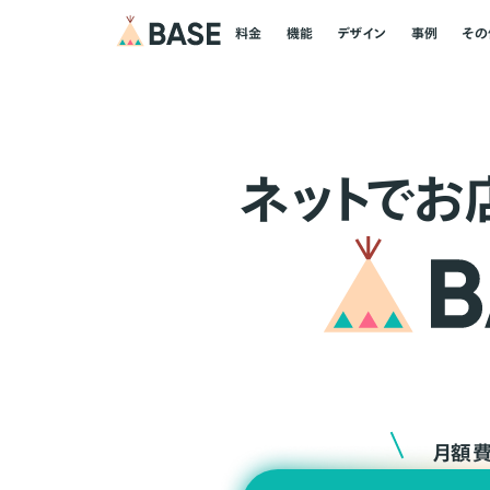
料金
機能
デザイン
事例
その
ネ
ッ
ト
でお
月額