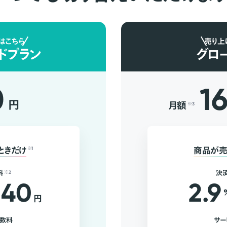
はこちら
売り上
ドプラン
グロ
0
1
円
月額
※3
ときだけ
※1
商品が売
料
※2
決
40
2.9
円
手数料
サー