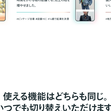
時間をかける私の店舗でも、売上の柱を
個
増やせました。
い
#ビンテージ古着 ＃店舗＋EC #14歳で起業を決意
#地
使える機能はどちらも同じ。
いつでも切り替えいただけます