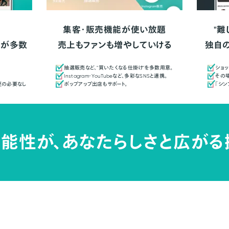
集客・販売機能が使い放題
"難
人が多数
売上もファンも増やしていける
独自
抽選販売など、"買いたくなる仕掛け"を多数用意。
ショッ
Instagram・YouTubeなど、多彩なSNSと連携。
その場
更の必要なし
ポップアップ出店もサポート。
「シ
能性が、
あなたらしさと広がる