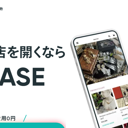
他
店を開くなら
費用0円