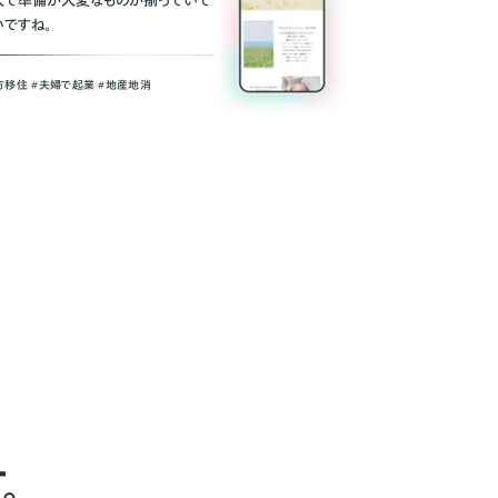
人で準備が大変なものが揃っていて
いですね。
方移住 #夫婦で起業 #地産地消
。