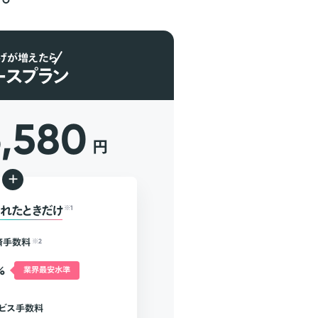
げが増えたら
ースプラン
6,580
円
+
れたときだけ
※1
済手数料
※2
%
業界最安水準
ビス手数料