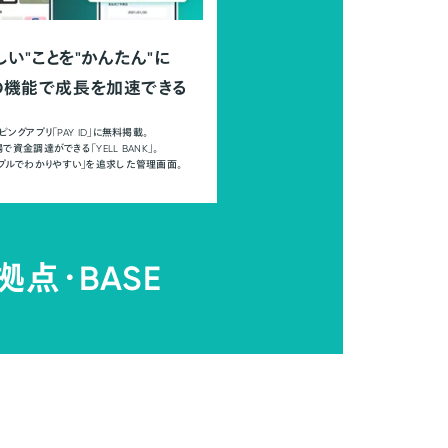
しい"ことを"かんたん"に
の機能で成長を加速できる
ピングアプリ「PAY ID」に無料掲載。
で資金調達ができる「YELL BANK」。
ンプルでわかりやすい」を追求した管理画面。
拠点・
BASE