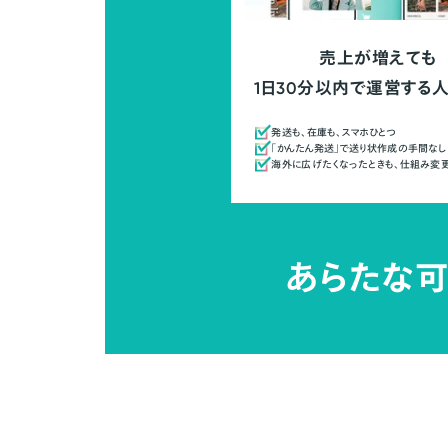
売上が増えても
1日30分以内で運営する
発送も、在庫も、スマホひとつ
「かんたん発送」で送り状作成の手間なし
海外に広げたくなったときも、仕組み変
あらたな可