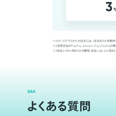
3
※1
PAY IDアプリからの注文には、1注文あたり手数料
※2
決済方法がPayPay、Amazon Pay、Pay
※3
年払いの1ヶ月あたりの費用。年払いは、12ヶ月まと
Q&A
よくある質問