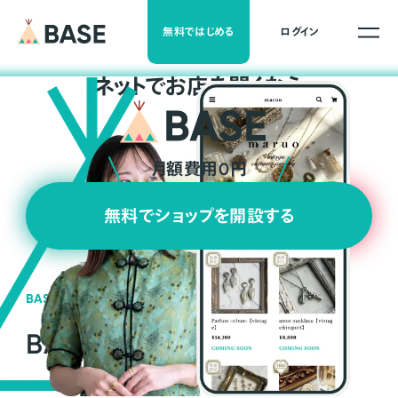
無料ではじめる
ログイン
ネ
ッ
ト
でお店を開くなら
月額費用0円
無料でショップを開設する
BASEの強み
BASEが強い3つの理由