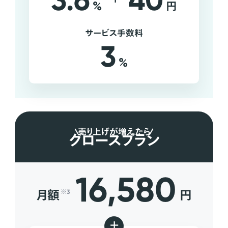
3.6
40
%
円
サービス手数料
3
%
売り上げが増えたら
グロースプラン
16,580
月額
円
※3
+