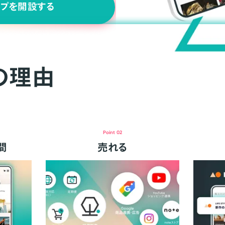
ップを開設する
の理由
Point 02
間
売れる