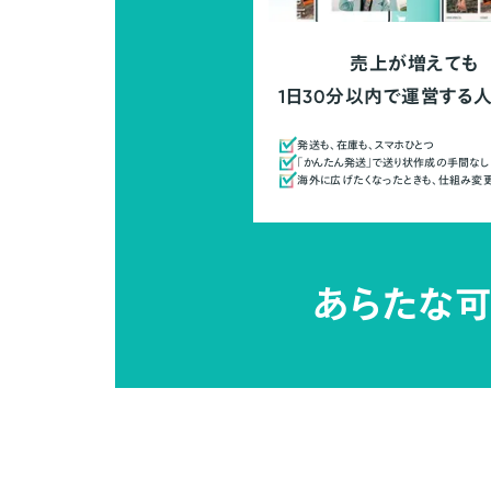
売上が増えても
1日30分以内で運営する
発送も、在庫も、スマホひとつ
「かんたん発送」で送り状作成の手間なし
海外に広げたくなったときも、仕組み変
あらたな可