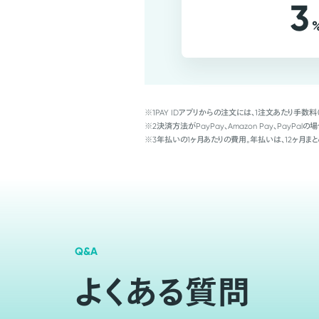
3
※1
PAY IDアプリからの注文には、1注文あたり手数料
※2
決済方法がPayPay、Amazon Pay、Pay
※3
年払いの1ヶ月あたりの費用。年払いは、12ヶ月まと
Q&A
よくある質問