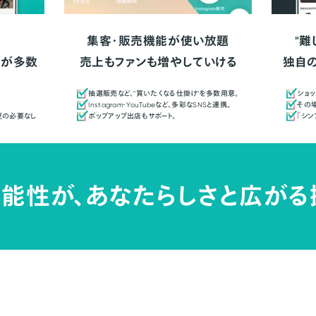
集客・販売機能が使い放題
"難
人が多数
売上もファンも増やしていける
独自
抽選販売など、"買いたくなる仕掛け"を多数用意。
ショッ
Instagram・YouTubeなど、多彩なSNSと連携。
その場
更の必要なし
ポップアップ出店もサポート。
「シ
能性が、
あなたらしさと広がる