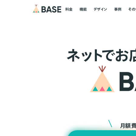
料金
機能
デザイン
事例
その
ネ
ッ
ト
でお
月額