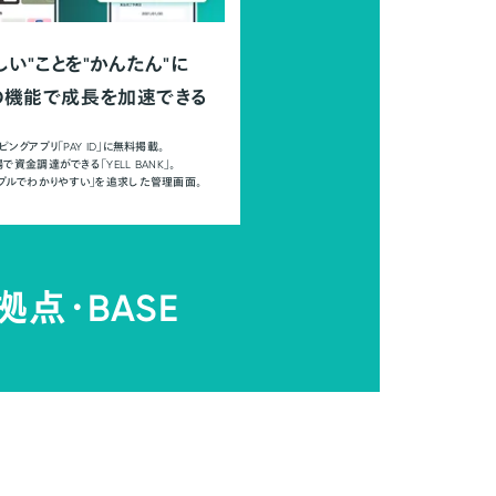
しい"ことを"かんたん"に
の機能で成長を加速できる
ピングアプリ「PAY ID」に無料掲載。
で資金調達ができる「YELL BANK」。
ンプルでわかりやすい」を追求した管理画面。
拠点・
BASE