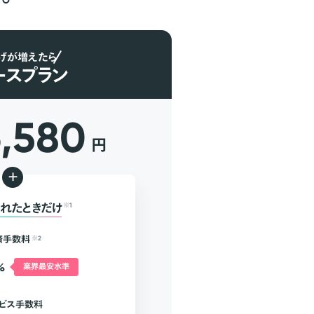
げが増えたら
ースプラン
6,580
円
+
れたときだけ
※1
済手数料
※2
%
業界最安水準
ビス手数料