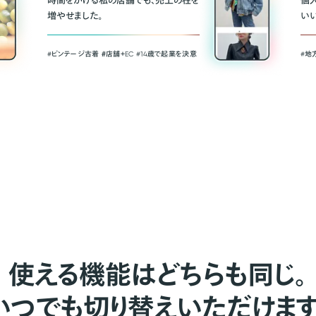
時間をかける私の店舗でも、売上の柱を
個
増やせました。
い
#ビンテージ古着 ＃店舗＋EC #14歳で起業を決意
#地
使える機能はどちらも同じ。
いつでも切り替えいただけます