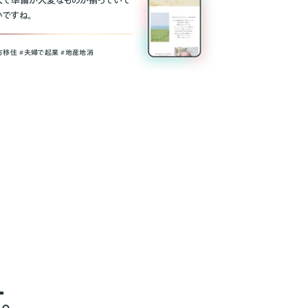
人で準備が大変なものが揃っていて
いですね。
方移住 #夫婦で起業 #地産地消
。