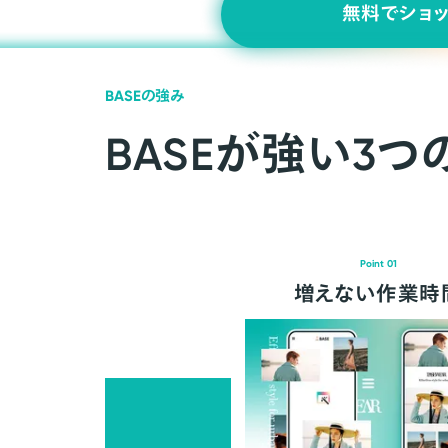
無料でショ
BASEの強み
BASEが強い3つ
Point 01
増えない作業時