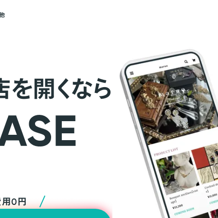
他
店を開くなら
費用0円