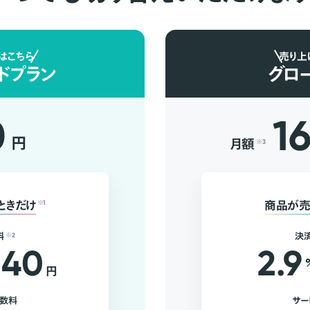
はこちら
売り上
ドプラン
グロ
0
1
円
月額
※3
ときだけ
※1
商品が売
料
※2
決
40
2.9
円
手数料
サー