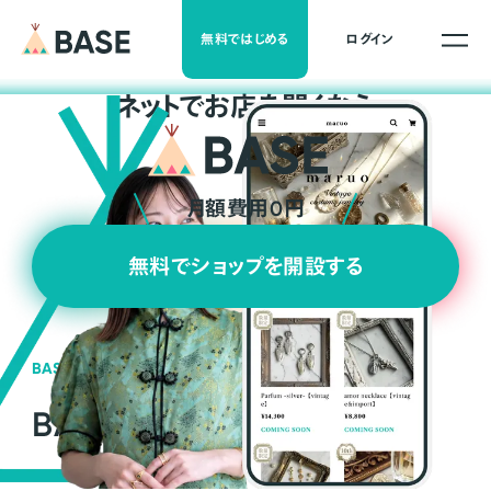
無料ではじめる
ログイン
ネ
ッ
ト
でお店を開くなら
月額費用0円
無料でショップを開設する
BASEの強み
BASEが強い3つの理由