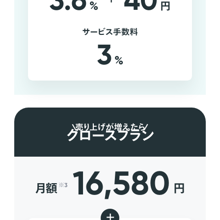
3.6
40
%
円
サービス手数料
3
%
売り上げが増えたら
グロースプラン
16,580
月額
円
※3
+