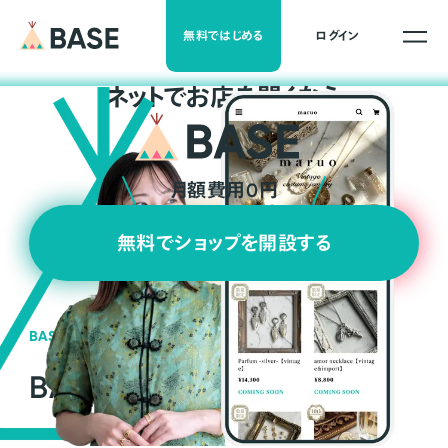
無料ではじめる
ログイン
ネ
ッ
ト
でお店を開くなら
月額費用0円
無料でショップを開設する
BASEの強み
BASEが強い3つの理由