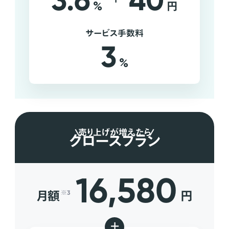
3.6
40
%
円
サービス手数料
3
%
売り上げが増えたら
グロースプラン
16,580
月額
円
※3
+