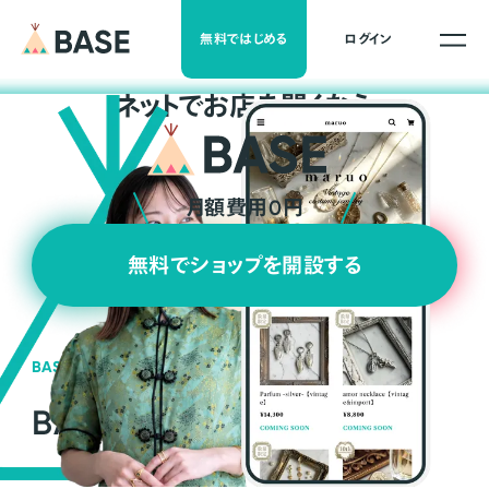
無料ではじめる
ログイン
ネ
ッ
ト
でお店を開くなら
月額費用0円
無料でショップを開設する
BASEの強み
BASEが強い3つの理由