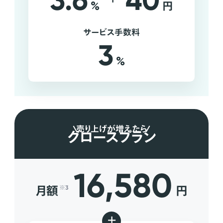
3.6
40
%
円
サービス手数料
3
%
売り上げが増えたら
グロースプラン
16,580
月額
円
※3
+