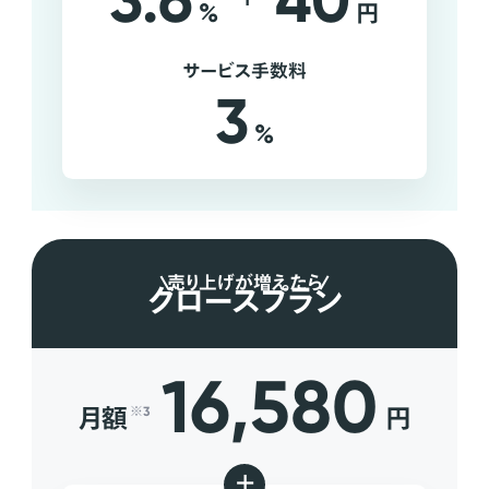
3.6
40
%
円
サービス手数料
3
%
売り上げが増えたら
グロースプラン
16,580
月額
円
※3
+