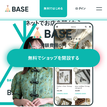
無料ではじめる
ログイン
ネ
ッ
ト
でお店を開くなら
月額費用0円
無料でショップを開設する
BASEの強み
BASEが強い3つの理由