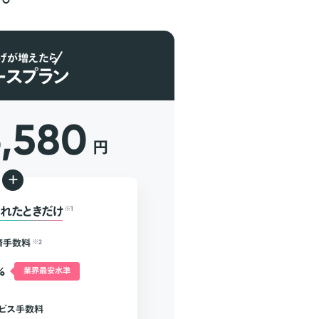
げが増えたら
ースプラン
6,580
円
+
れたときだけ
※1
済手数料
※2
%
業界最安水準
ビス手数料