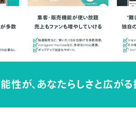
集客・販売機能が使い放題
"難
人が多数
売上もファンも増やしていける
独自
抽選販売など、"買いたくなる仕掛け"を多数用意。
ショッ
Instagram・YouTubeなど、多彩なSNSと連携。
その場
更の必要なし
ポップアップ出店もサポート。
「シ
能性が、
あなたらしさと広がる