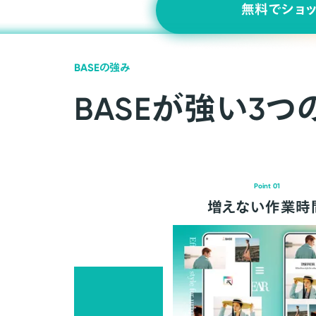
無料でショ
BASEの強み
BASEが強い3つ
Point 01
増えない作業時