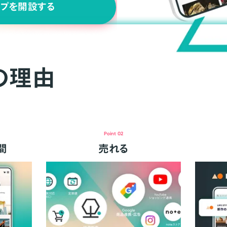
ップを開設する
の理由
Point 02
間
売れる