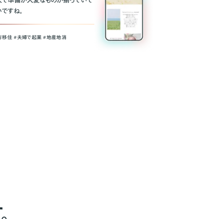
人で準備が大変なものが揃っていて
いですね。
方移住 #夫婦で起業 #地産地消
。