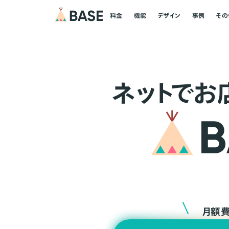
料金
機能
デザイン
事例
その
ネ
ッ
ト
でお
月額