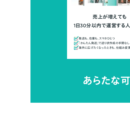
売上が増えても
1日30分以内で運営する
発送も、在庫も、スマホひとつ
「かんたん発送」で送り状作成の手間なし
海外に広げたくなったときも、仕組み変
あらたな可