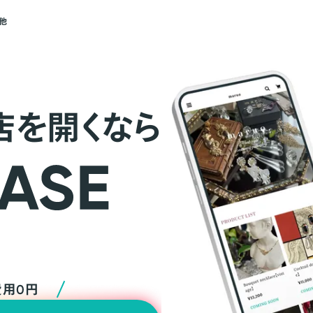
他
店を開くなら
費用0円