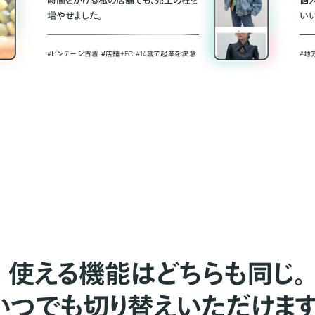
時間をかける私の店舗でも、売上の柱を
個
増やせました。
い
#ビンテージ古着 ＃店舗＋EC #14歳で起業を決意
#地
使える機能はどちらも同じ。
いつでも切り替えいただけます