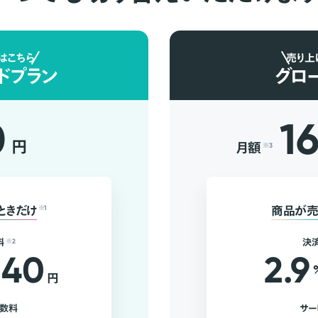
はこちら
売り上
ドプラン
グロ
0
1
円
月額
※3
ときだけ
※1
商品が売
料
※2
決
40
2.9
円
手数料
サー