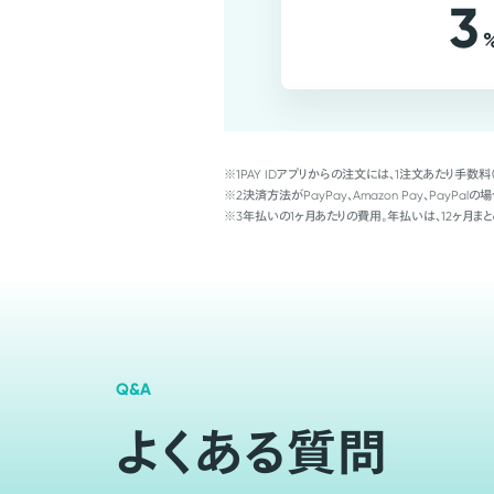
3
※1
PAY IDアプリからの注文には、1注文あたり手数料
※2
決済方法がPayPay、Amazon Pay、Pay
※3
年払いの1ヶ月あたりの費用。年払いは、12ヶ月まと
Q&A
よくある質問