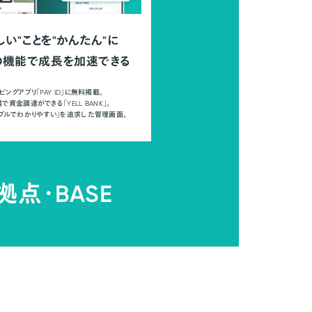
しい"ことを"かんたん"に
の機能で成長を加速できる
ピングアプリ「PAY ID」に無料掲載。
で資金調達ができる「YELL BANK」。
ンプルでわかりやすい」を追求した管理画面。
拠点・
BASE