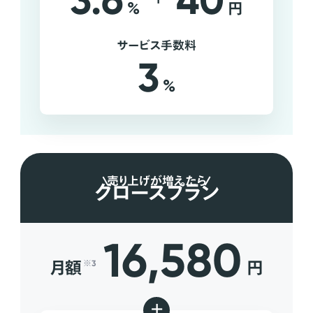
3.6
40
%
円
サービス手数料
3
%
売り上げが増えたら
グロースプラン
16,580
月額
円
※3
+