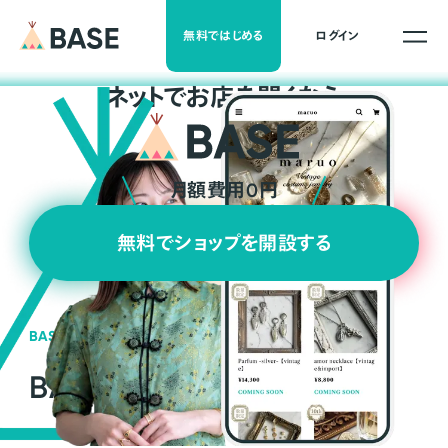
無料ではじめる
ログイン
ネ
ッ
ト
でお店を開くなら
月額費用0円
無料でショップを開設する
BASEの強み
BASEが強い3つの理由