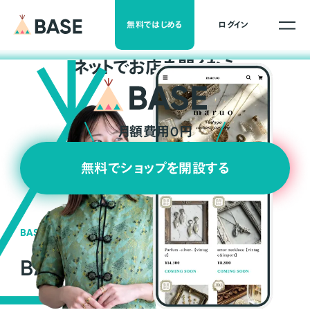
無料ではじめる
ログイン
ネ
ッ
ト
でお店を開くなら
月額費用0円
無料でショップを開設する
BASEの強み
BASEが強い3つの理由