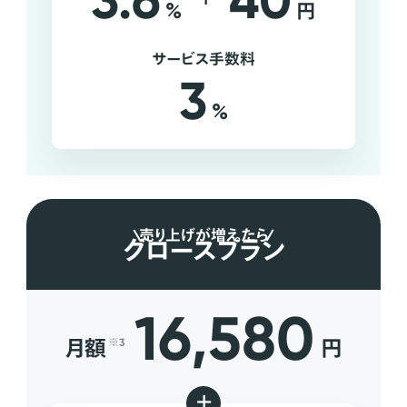
3.6
40
%
円
サービス手数料
3
%
売り上げが増えたら
グロースプラン
16,580
月額
円
※3
+