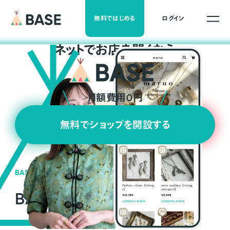
無料ではじめる
ログイン
ネ
ッ
ト
でお店を開くなら
月額費用0円
無料でショップを開設する
BASEの強み
BASEが強い3つの理由