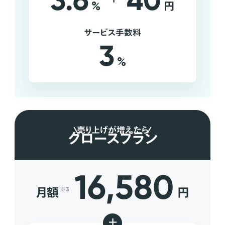
3.6
40
%
円
サービス手数料
3
%
売り上げが増えたら
グロースプラン
16,580
月額
円
※3
+