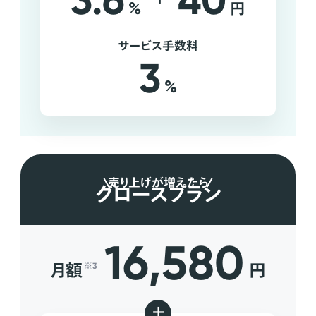
3.6
40
%
円
サービス手数料
3
%
売り上げが増えたら
グロースプラン
16,580
月額
円
※3
+