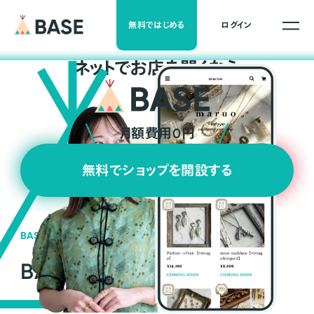
無料ではじめる
ログイン
ネ
ッ
ト
でお店を開くなら
月額費用0円
無料でショップを開設する
BASEの強み
BASEが強い3つの理由