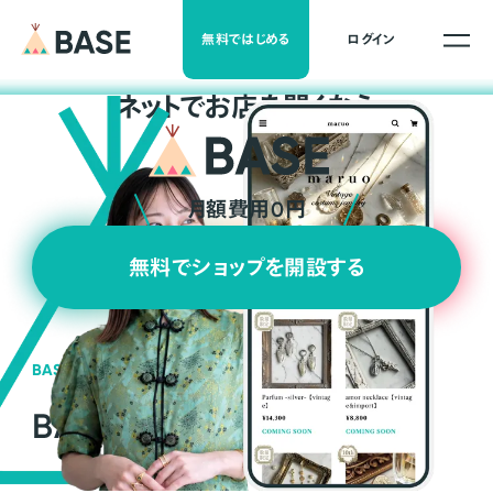
無料ではじめる
ログイン
ネ
ッ
ト
でお店を開くなら
月額費用0円
無料でショップを開設する
BASEの強み
BASEが強い3つの理由