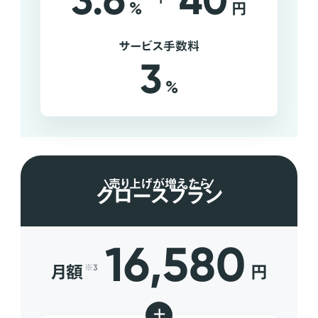
3.6
40
%
円
サービス手数料
3
%
売り上げが増えたら
グロースプラン
16,580
月額
円
※3
+