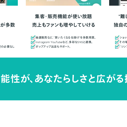
集客・販売機能が使い放題
"難
人が多数
売上もファンも増やしていける
独自
抽選販売など、"買いたくなる仕掛け"を多数用意。
ショッ
Instagram・YouTubeなど、多彩なSNSと連携。
その場
更の必要なし
ポップアップ出店もサポート。
「シ
能性が、
あなたらしさと広がる