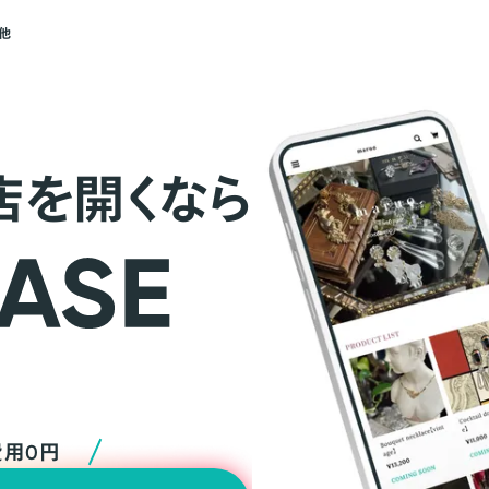
他
店を開くなら
費用0円