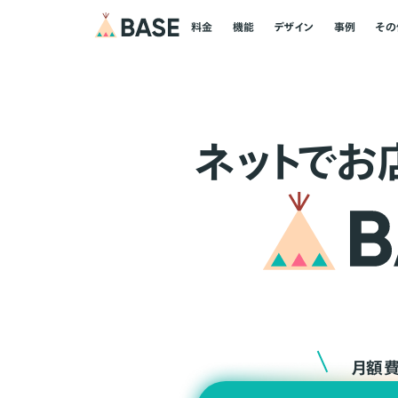
料金
機能
デザイン
事例
その
ネ
ッ
ト
でお
月額