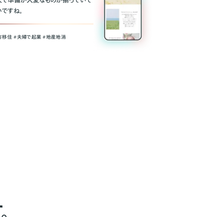
人で準備が大変なものが揃っていて
いですね。
方移住 #夫婦で起業 #地産地消
。