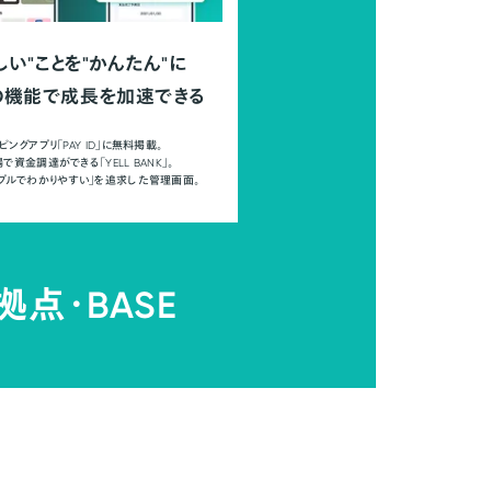
しい"ことを"かんたん"に
の機能で成長を加速できる
ピングアプリ「PAY ID」に無料掲載。
で資金調達ができる「YELL BANK」。
ンプルでわかりやすい」を追求した管理画面。
拠点・
BASE