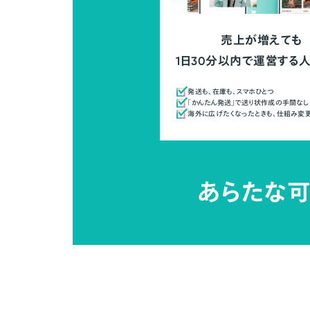
売上が増えても
1日30分以内で運営する
発送も、在庫も、スマホひとつ
「かんたん発送」で送り状作成の手間なし
海外に広げたくなったときも、仕組み変
あらたな可