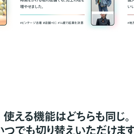
時間をかける私の店舗でも、売上の柱を
個
増やせました。
い
#ビンテージ古着 ＃店舗＋EC #14歳で起業を決意
#地
使える機能はどちらも同じ。
いつでも切り替えいただけます