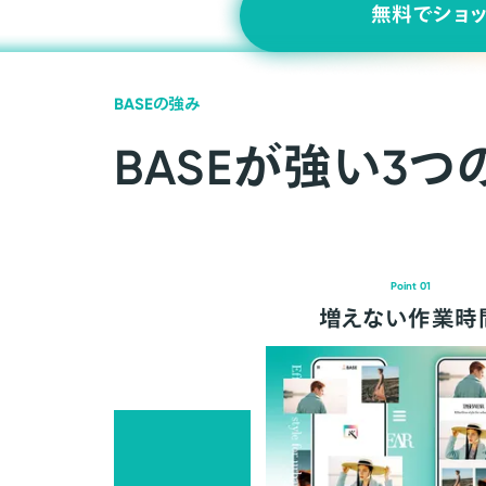
無料でショ
BASEの強み
BASEが強い3つ
Point 01
増えない作業時