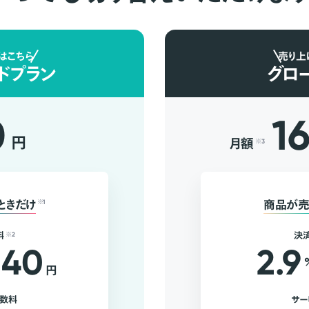
はこちら
売り上
ドプラン
グロ
0
1
円
月額
※3
ときだけ
※1
商品が売
料
※2
決
40
2.9
円
手数料
サー