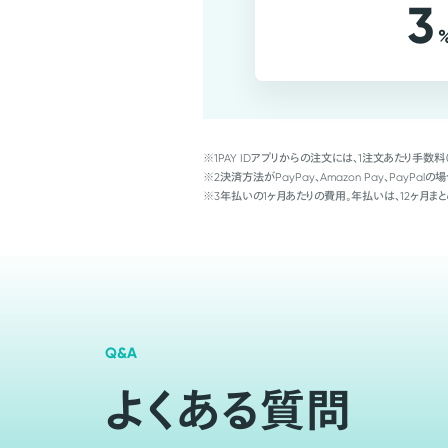
3
※1
PAY IDアプリからの注文には、1注文あたり手数料
※2
決済方法がPayPay、Amazon Pay、Pay
※3
年払いの1ヶ月あたりの費用。年払いは、12ヶ月まと
Q&A
よくある質問