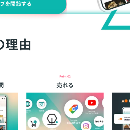
ップを開設する
の理由
Point 02
間
売れる