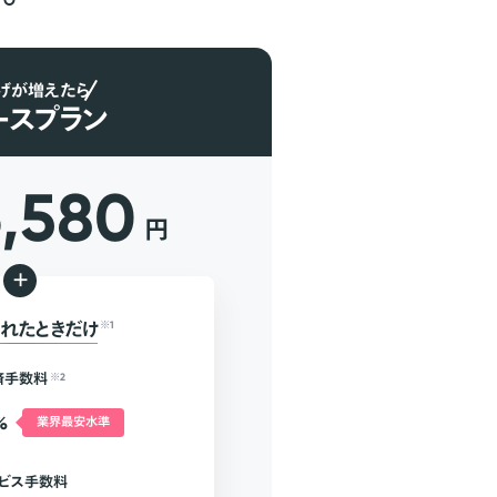
げが増えたら
ースプラン
6,580
円
+
れたときだけ
※1
済手数料
※2
%
業界最安水準
ビス手数料