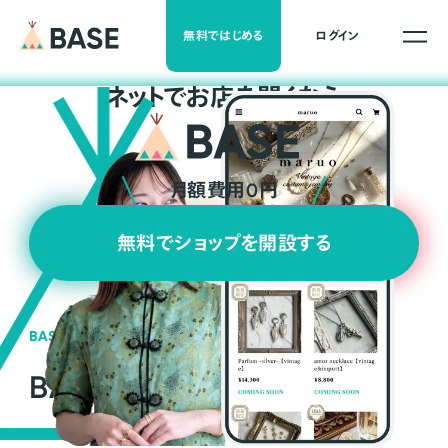
無料ではじめる
ログイン
ネ
ッ
ト
でお店を開くなら
月額費用0円
無料でショップを開設する
BASEの強み
BASEが強い3つの理由