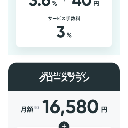
3.6
40
%
円
サービス手数料
3
%
売り上げが増えたら
グロースプラン
16,580
月額
円
※3
+