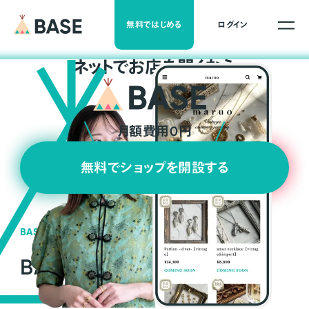
無料ではじめる
ログイン
ネ
ッ
ト
でお店を開くなら
月額費用0円
無料でショップを開設する
BASEの強み
BASEが強い3つの理由