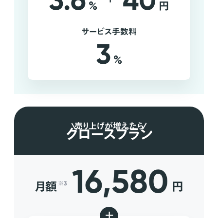
3.6
40
%
円
サービス手数料
3
%
売り上げが増えたら
グロースプラン
16,580
月額
円
※3
+