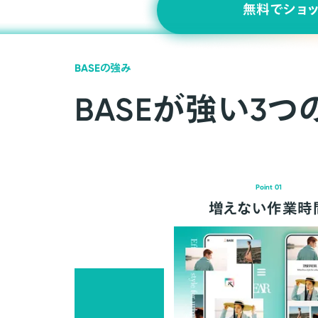
無料でショ
BASEの強み
BASEが強い3つ
Point 01
増えない作業時