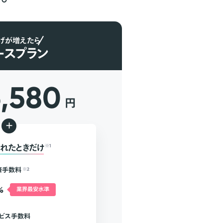
げが増えたら
ースプラン
6,580
円
+
れたときだけ
※1
済手数料
※2
%
業界最安水準
ビス手数料