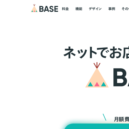
料金
機能
デザイン
事例
その
ネ
ッ
ト
でお
月額