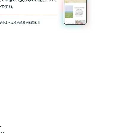
人で準備が大変なものが揃っていて
いですね。
方移住 #夫婦で起業 #地産地消
。