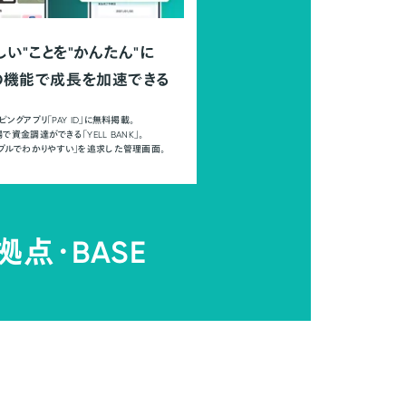
しい"ことを"かんたん"に
の機能で成長を加速できる
ピングアプリ「PAY ID」に無料掲載。
で資金調達ができる「YELL BANK」。
ンプルでわかりやすい」を追求した管理画面。
拠点・
BASE