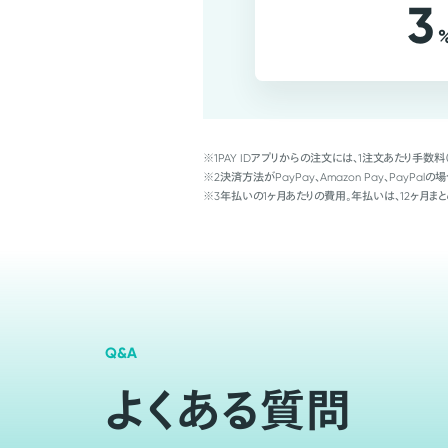
3
※1
PAY IDアプリからの注文には、1注文あたり手数料
※2
決済方法がPayPay、Amazon Pay、Pay
※3
年払いの1ヶ月あたりの費用。年払いは、12ヶ月まと
Q&A
よくある質問