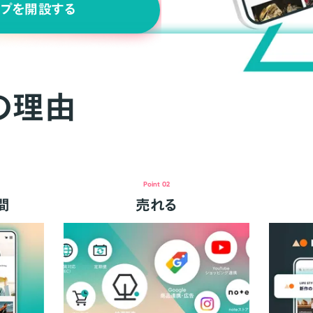
ップを開設する
の理由
Point 02
間
売れる