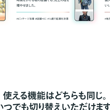
時間をかける私の店舗でも、売上の柱を
個
増やせました。
い
#ビンテージ古着 ＃店舗＋EC #14歳で起業を決意
#地
使える機能はどちらも同じ。
いつでも切り替えいただけます