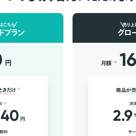
はこちら
売り上
ドプラン
グロ
0
1
円
月額
※3
ときだけ
※1
商品が売
料
※2
決
40
2.9
円
手数料
サー