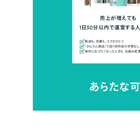
売上が増えても
1日30分以内で運営する
発送も、在庫も、スマホひとつ
「かんたん発送」で送り状作成の手間なし
海外に広げたくなったときも、仕組み変
あらたな可