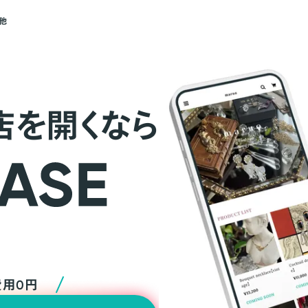
他
店を開くなら
費用0円