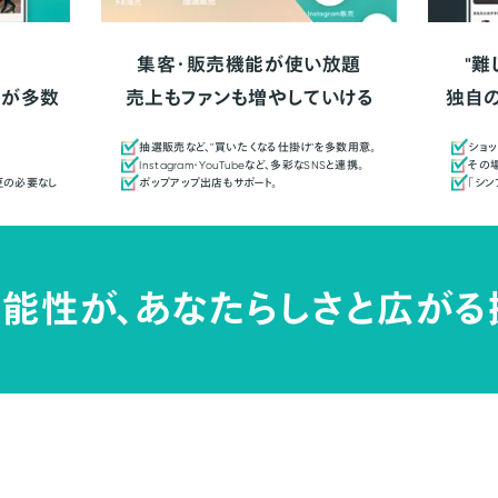
集客・販売機能が使い放題
"難
人が多数
売上もファンも増やしていける
独自
抽選販売など、"買いたくなる仕掛け"を多数用意。
ショッ
Instagram・YouTubeなど、多彩なSNSと連携。
その場
更の必要なし
ポップアップ出店もサポート。
「シ
能性が、
あなたらしさと広がる