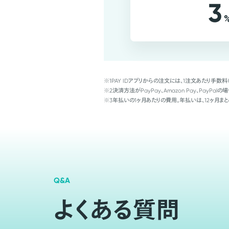
3
※1
PAY IDアプリからの注文には、1注文あたり手数料
※2
決済方法がPayPay、Amazon Pay、Pay
※3
年払いの1ヶ月あたりの費用。年払いは、12ヶ月まと
Q&A
よくある質問