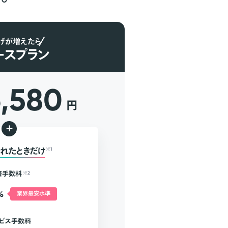
げが増えたら
ースプラン
6,580
円
+
れたときだけ
※1
済手数料
※2
%
業界最安水準
ビス手数料