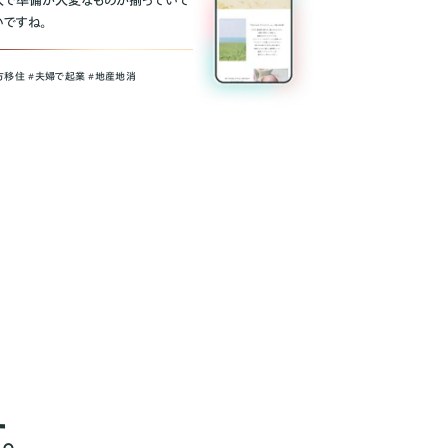
人で準備が大変なものが揃っていて
いですね。
方移住 #夫婦で起業 #地産地消
。