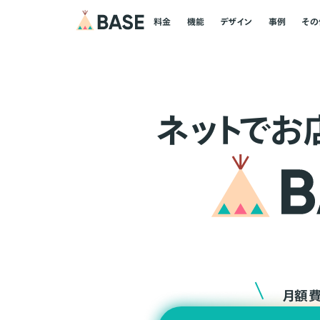
料金
機能
デザイン
事例
その
ネ
ッ
ト
でお
月額