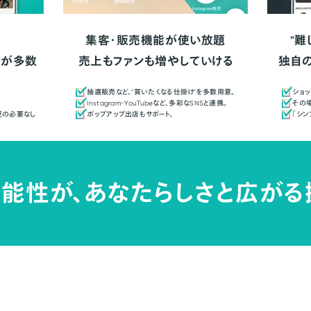
集客・販売機能が使い放題
"難
人が多数
売上もファンも増やしていける
独自
抽選販売など、"買いたくなる仕掛け"を多数用意。
ショッ
Instagram・YouTubeなど、多彩なSNSと連携。
その場
更の必要なし
ポップアップ出店もサポート。
「シ
能性が、
あなたらしさと広がる