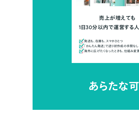
売上が増えても
1日30分以内で運営する
発送も、在庫も、スマホひとつ
「かんたん発送」で送り状作成の手間なし
海外に広げたくなったときも、仕組み変
あらたな可