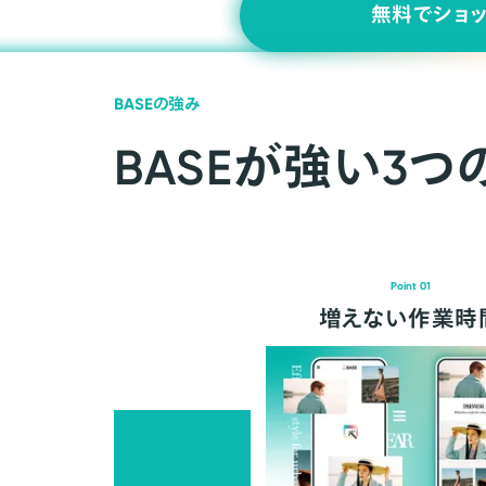
無料でショ
BASEの強み
BASEが強い3つ
Point 01
増えない作業時