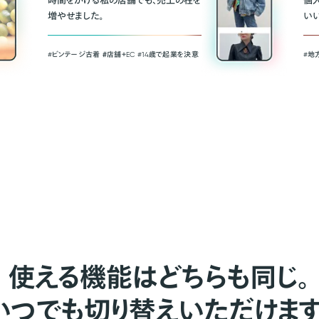
時間をかける私の店舗でも、売上の柱を
個
増やせました。
い
#ビンテージ古着 ＃店舗＋EC #14歳で起業を決意
#地
使える機能はどちらも同じ。
いつでも切り替えいただけます