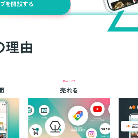
ップを開設する
の理由
Point 02
間
売れる