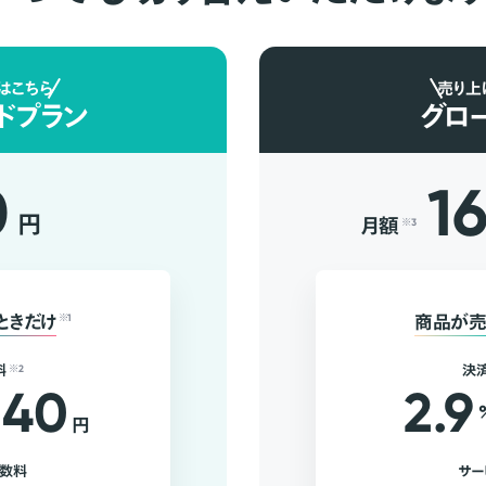
はこちら
売り上
ドプラン
グロ
0
1
円
月額
※3
ときだけ
※1
商品が売
料
※2
決
40
2.9
円
手数料
サー