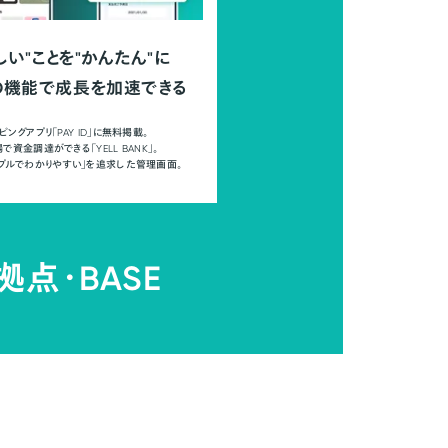
しい"ことを"かんたん"に
の機能で成長を加速できる
ピングアプリ「PAY ID」に無料掲載。
で資金調達ができる「YELL BANK」。
ンプルでわかりやすい」を追求した管理画面。
拠点・
BASE