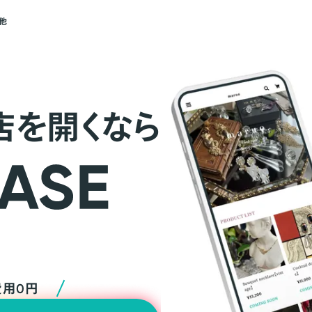
他
店を開くなら
費用0円