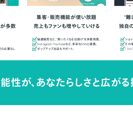
集客・販売機能が使い放題
"難
人が多数
売上もファンも増やしていける
独自
抽選販売など、"買いたくなる仕掛け"を多数用意。
ショッ
Instagram・YouTubeなど、多彩なSNSと連携。
その場
更の必要なし
ポップアップ出店もサポート。
「シ
能性が、
あなたらしさと広がる