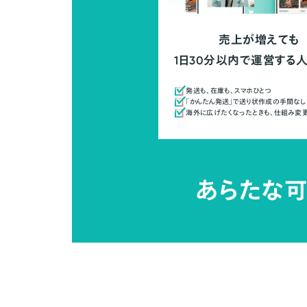
売上が増えても
1日30分以内で運営する
発送も、在庫も、スマホひとつ
「かんたん発送」で送り状作成の手間なし
海外に広げたくなったときも、仕組み変
あらたな可