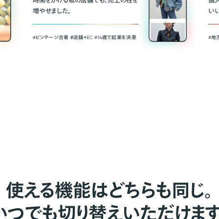
時間をかける私の店舗でも、売上の柱を
個
増やせました。
い
#ビンテージ古着 ＃店舗＋EC #14歳で起業を決意
#地
使える機能はどちらも同じ。
いつでも切り替えいただけます