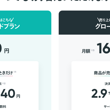
はこちら
売り上
ドプラン
グロ
0
1
円
月額
※3
ときだけ
※1
商品が売
料
※2
決
40
2.9
円
手数料
サー