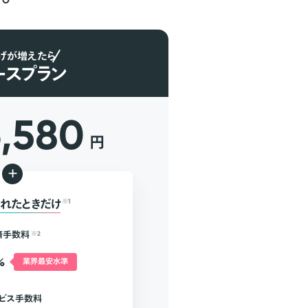
げが増えたら
ースプラン
6,580
円
+
れたときだけ
※1
済手数料
※2
%
業界最安水準
ビス手数料