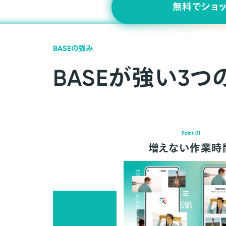
無料でショ
BASEの強み
BASEが強い3つ
Point 01
増えない作業時