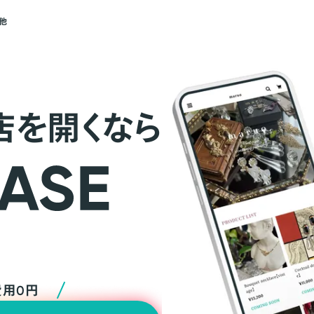
他
店を開くなら
費用0円