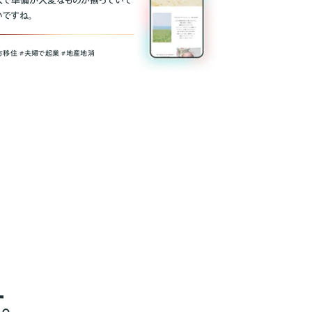
人で準備が大変なものが揃っていて
いですね。
方移住 #夫婦で起業 #地産地消
。