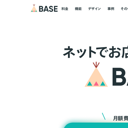
料金
機能
デザイン
事例
その
ネ
ッ
ト
でお
月額