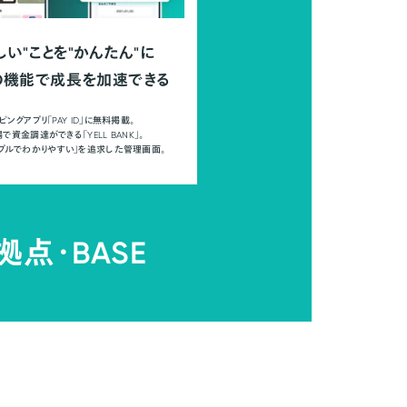
しい"ことを"かんたん"に
の機能で成長を加速できる
ピングアプリ「PAY ID」に無料掲載。
で資金調達ができる「YELL BANK」。
ンプルでわかりやすい」を追求した管理画面。
拠点・
BASE