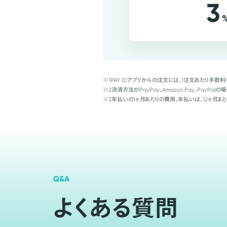
3
※1
PAY IDアプリからの注文には、1注文あたり手数料
※2
決済方法がPayPay、Amazon Pay、Pay
※3
年払いの1ヶ月あたりの費用。年払いは、12ヶ月まと
Q&A
よくある質問