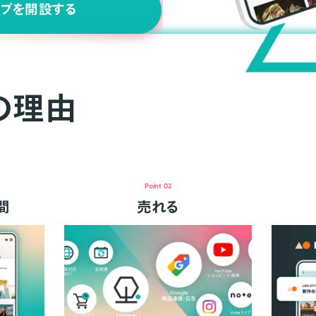
ップを開設する
の理由
Point 02
間
売れる