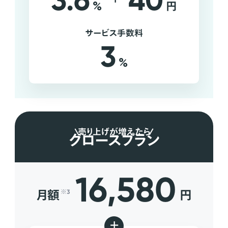
3.6
40
%
円
サービス手数料
3
%
売り上げが増えたら
グロースプラン
16,580
月額
円
※3
+