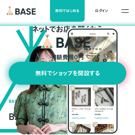
無料ではじめる
ログイン
ネ
ッ
ト
でお店を開くなら
月額費用0円
無料でショップを開設する
BASEの強み
BASEが強い3つの理由