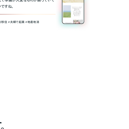
人で準備が大変なものが揃っていて
いですね。
方移住 #夫婦で起業 #地産地消
。