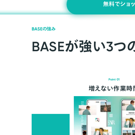
無料でショ
BASEの強み
BASEが強い3つ
Point 01
増えない作業時