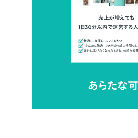
売上が増えても
1日30分以内で運営する
発送も、在庫も、スマホひとつ
「かんたん発送」で送り状作成の手間なし
海外に広げたくなったときも、仕組み変
あらたな可