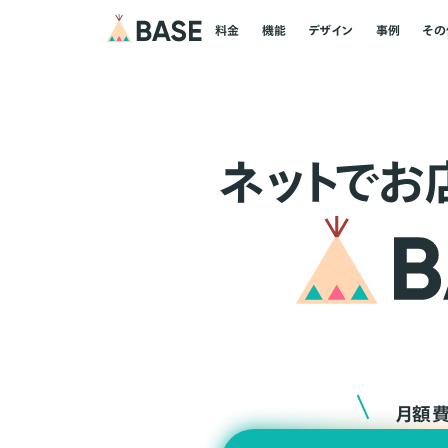
料金
機能
デザイン
事例
その
ネ
ッ
ト
でお
月額