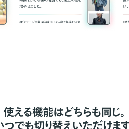
時間をかける私の店舗でも、売上の柱を
個
増やせました。
い
#ビンテージ古着 ＃店舗＋EC #14歳で起業を決意
#地
使える機能はどちらも同じ。
いつでも切り替えいただけます