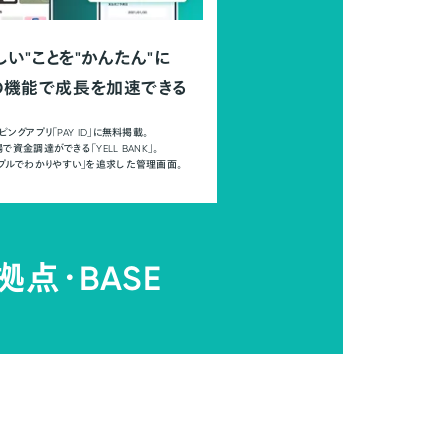
しい"ことを"かんたん"に
の機能で成長を加速できる
ピングアプリ「PAY ID」に無料掲載。
で資金調達ができる「YELL BANK」。
ンプルでわかりやすい」を追求した管理画面。
拠点・
BASE