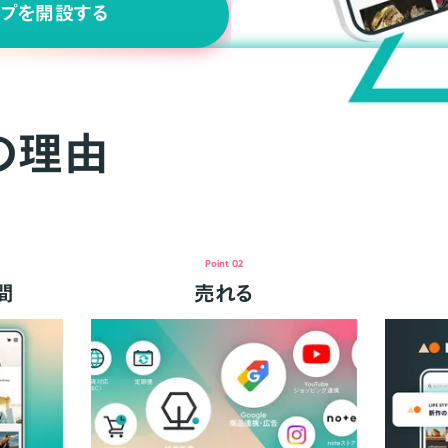
ップを開設する
の理由
Point 02
間
売れる