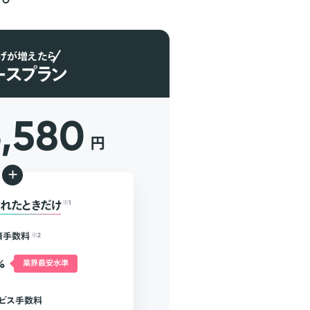
げが増えたら
ースプラン
6,580
円
+
れたときだけ
※1
済手数料
※2
%
業界最安水準
ビス手数料