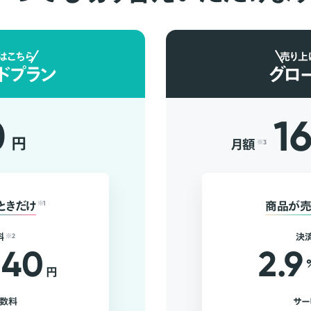
はこちら
売り上
ドプラン
グロ
0
1
円
月額
※3
ときだけ
※1
商品が売
料
※2
決
40
2.9
円
手数料
サー