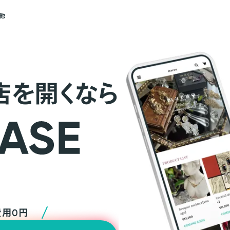
他
店を開くなら
費用0円