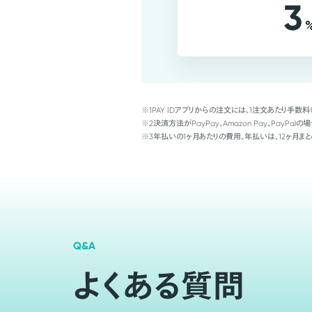
3
※1
PAY IDアプリからの注文には、1注文あたり手数料
※2
決済方法がPayPay、Amazon Pay、Pay
※3
年払いの1ヶ月あたりの費用。年払いは、12ヶ月まと
Q&A
よくある質問