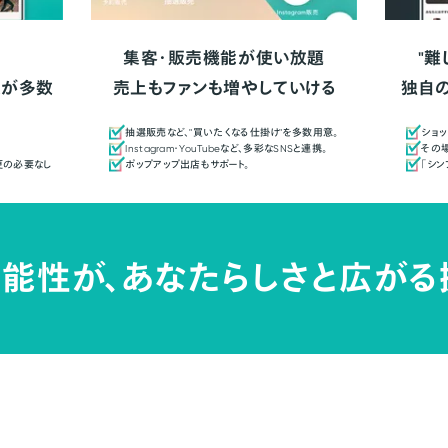
集客・販売機能が使い放題
"難
人が多数
売上もファンも増やしていける
独自
抽選販売など、"買いたくなる仕掛け"を多数用意。
ショッ
Instagram・YouTubeなど、多彩なSNSと連携。
その場
更の必要なし
ポップアップ出店もサポート。
「シ
能性が、
あなたらしさと広がる