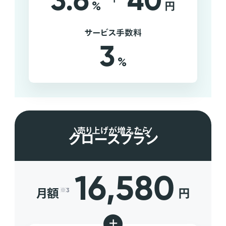
3.6
40
%
円
サービス手数料
3
%
売り上げが増えたら
グロースプラン
16,580
月額
円
※3
+