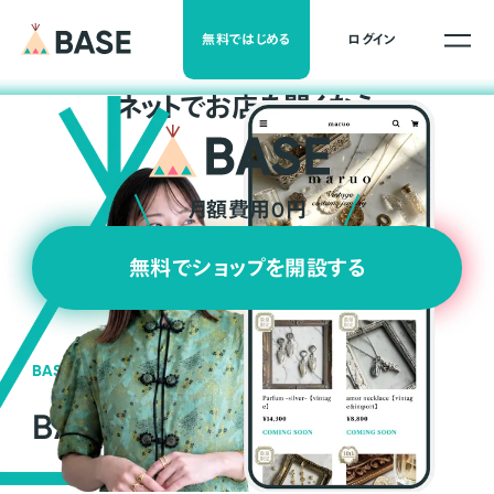
無料ではじめる
ログイン
ネ
ッ
ト
でお店を開くなら
月額費用0円
無料でショップを開設する
BASEの強み
BASEが強い3つの理由