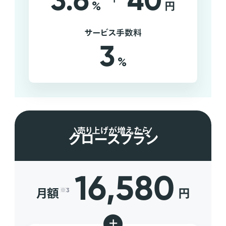
3.6
40
%
円
サービス手数料
3
%
売り上げが増えたら
グロースプラン
16,580
月額
円
※3
+