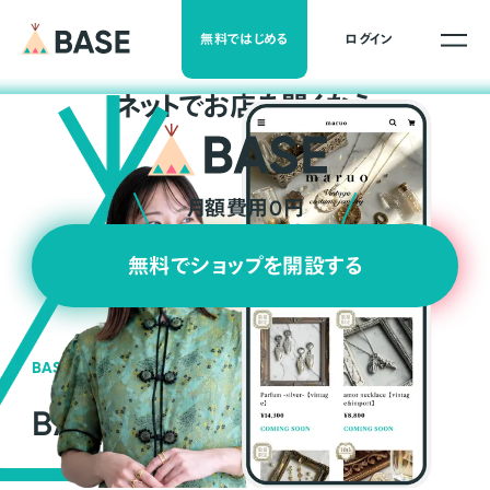
無料ではじめる
ログイン
ネ
ッ
ト
でお店を開くなら
月額費用0円
無料でショップを開設する
BASEの強み
BASEが強い3つの理由